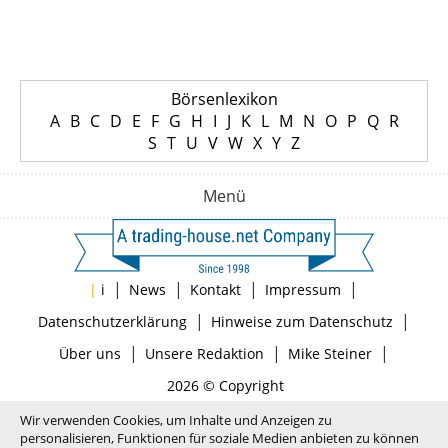
Börsenlexikon
A
B
C
D
E
F
G
H
I
J
K
L
M
N
O
P
Q
R
S
T
U
V
W
X
Y
Z
Menü
|
|
|
|
|
i
News
Kontakt
Impressum
|
|
Datenschutzerklärung
Hinweise zum Datenschutz
|
|
|
Über uns
Unsere Redaktion
Mike Steiner
2026 © Copyright
Wir verwenden Cookies, um Inhalte und Anzeigen zu
personalisieren, Funktionen für soziale Medien anbieten zu können