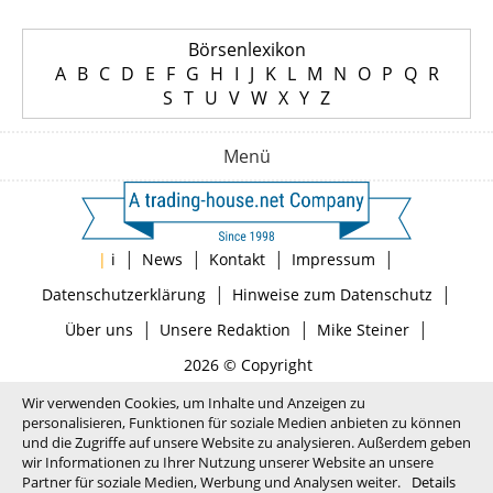
Börsenlexikon
A
B
C
D
E
F
G
H
I
J
K
L
M
N
O
P
Q
R
S
T
U
V
W
X
Y
Z
Menü
|
|
|
|
|
i
News
Kontakt
Impressum
|
|
Datenschutzerklärung
Hinweise zum Datenschutz
|
|
|
Über uns
Unsere Redaktion
Mike Steiner
2026 © Copyright
Wir verwenden Cookies, um Inhalte und Anzeigen zu
personalisieren, Funktionen für soziale Medien anbieten zu können
und die Zugriffe auf unsere Website zu analysieren. Außerdem geben
wir Informationen zu Ihrer Nutzung unserer Website an unsere
Partner für soziale Medien, Werbung und Analysen weiter.
Details