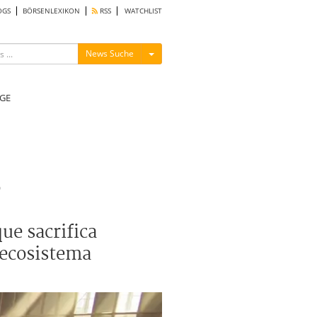
OGS
BÖRSENLEXIKON
RSS
WATCHLIST
Menü ein-/ausblenden
News Suche
GE
e
ue sacrifica
 ecosistema