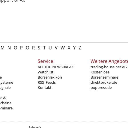
pport of AI.
M
N
O
P
Q
R
S
T
U
V
W
X
Y
Z
Service
Weitere Angebot
AD HOC NEWSBREAK
trading-house.net AG
Watchlist
Kostenlose
e
Börsenlexikon
Börsenseminare
systeme
RSS_Feeds
direktbroker.de
ignale
Kontakt
poppress.de
te &
scheine
eminare