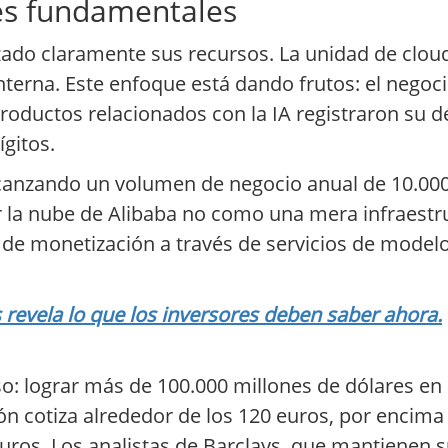
res fundamentales
rizado claramente sus recursos. La unidad de clou
terna. Este enfoque está dando frutos: el negoci
productos relacionados con la IA registraron su 
gitos.
 alcanzando un volumen de negocio anual de 10.00
r la nube de Alibaba no como una mera infraestr
al de monetización a través de servicios de mode
s revela lo que los inversores deben saber ahora.
so: lograr más de 100.000 millones de dólares e
ión cotiza alrededor de los 120 euros, por encima
euros. Los analistas de Barclays, que mantienen