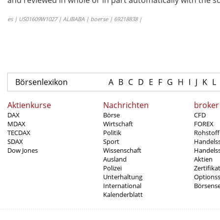
and reviewed in whole or in part automatically with the su
es | US01609W1027 | ALIBABA | boerse | 69218838 |
Börsenlexikon
A
B
C
D
E
F
G
H
I
J
K
L
Aktienkurse
Nachrichten
broker
DAX
Börse
CFD
MDAX
Wirtschaft
FOREX
TECDAX
Politik
Rohstoff
SDAX
Sport
Handels
Dow Jones
Wissenschaft
Handelss
Ausland
Aktien
Polizei
Zertifika
Unterhaltung
Options
International
Börsens
Kalenderblatt