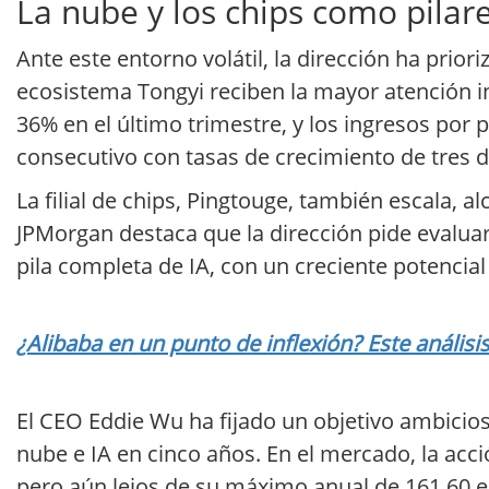
La nube y los chips como pila
Ante este entorno volátil, la dirección ha prio
ecosistema Tongyi reciben la mayor atención in
36% en el último trimestre, y los ingresos por 
consecutivo con tasas de crecimiento de tres dí
La filial de chips, Pingtouge, también escala,
JPMorgan destaca que la dirección pide evalua
pila completa de IA, con un creciente potenci
¿Alibaba en un punto de inflexión? Este análisi
El CEO Eddie Wu ha fijado un objetivo ambicio
nube e IA en cinco años. En el mercado, la acc
pero aún lejos de su máximo anual de 161,60 