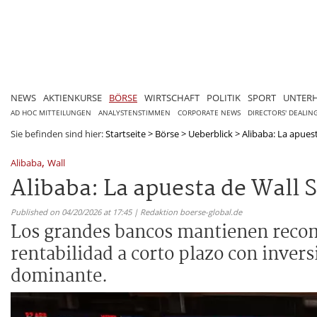
NEWS
AKTIENKURSE
BÖRSE
WIRTSCHAFT
POLITIK
SPORT
UNTER
AD HOC MITTEILUNGEN
ANALYSTENSTIMMEN
CORPORATE NEWS
DIRECTORS' DEALIN
Sie befinden sind hier:
Startseite
>
Börse
>
Ueberblick
>
Alibaba: La apuesta
,
Alibaba
Wall
Alibaba: La apuesta de Wall S
Published on 04/20/2026 at 17:45 | Redaktion boerse-global.de
Los grandes bancos mantienen recome
rentabilidad a corto plazo con inver
dominante.