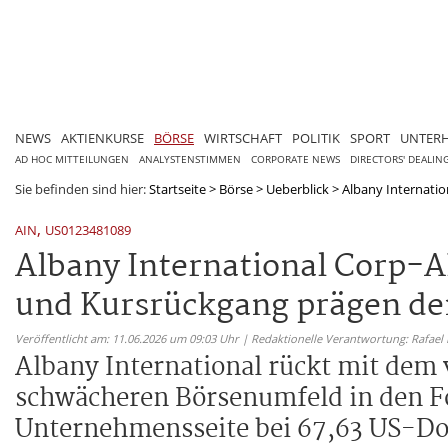
NEWS
AKTIENKURSE
BÖRSE
WIRTSCHAFT
POLITIK
SPORT
UNTER
AD HOC MITTEILUNGEN
ANALYSTENSTIMMEN
CORPORATE NEWS
DIRECTORS' DEALIN
Sie befinden sind hier:
Startseite
>
Börse
>
Ueberblick
>
Albany Internatio
,
AIN
US0123481089
Albany International Corp-A
und Kursrückgang prägen de
Veröffentlicht am: 11.06.2026 um 09:03 Uhr | Redaktionelle Verantwortung: Rafael
Albany International rückt mit dem 
schwächeren Börsenumfeld in den Fo
Unternehmensseite bei 67,63 US-Dol