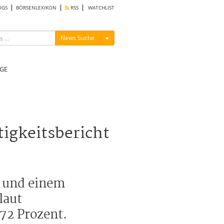
OGS
BÖRSENLEXIKON
RSS
WATCHLIST
Menü ein-/ausblenden
News Suche
GE
igkeitsbericht
t und einem
laut
72 Prozent.