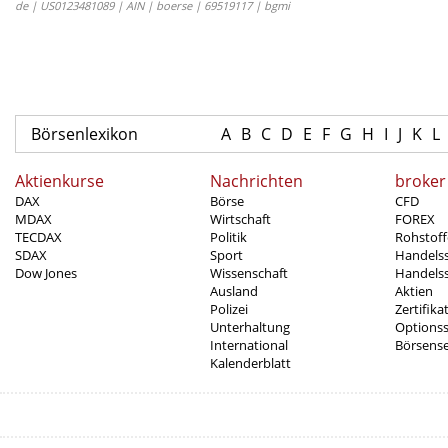
de | US0123481089 | AIN | boerse | 69519117 | bgmi
Börsenlexikon
A
B
C
D
E
F
G
H
I
J
K
L
Aktienkurse
Nachrichten
broker
DAX
Börse
CFD
MDAX
Wirtschaft
FOREX
TECDAX
Politik
Rohstoff
SDAX
Sport
Handels
Dow Jones
Wissenschaft
Handelss
Ausland
Aktien
Polizei
Zertifika
Unterhaltung
Options
International
Börsens
Kalenderblatt