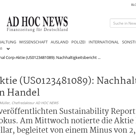
BL
HALTUNG
WISSENSCHAFT
AUSLAND
POLIZEI
INTERNATIONAL
SONSTI
GS
nal Corp-Aktie (US0123481089): Nachhaltigkeitsbericht ...
ktie (US0123481089): Nachhalt
n Handel
 Müller,
Chefredakteur AD HOC NEWS
veröffentlichten Sustainability Repor
kus. Am Mittwoch notierte die Aktie 
lar, begleitet von einem Minus von 2,