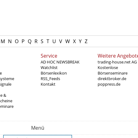
M
N
O
P
Q
R
S
T
U
V
W
X
Y
Z
Service
Weitere Angebot
AD HOC NEWSBREAK
trading-house.net AG
Watchlist
Kostenlose
e
Börsenlexikon
Börsenseminare
systeme
RSS_Feeds
direktbroker.de
ignale
Kontakt
poppress.de
te &
scheine
eminare
Menü