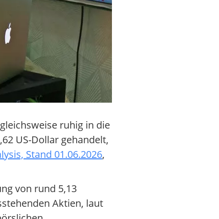
leichsweise ruhig in die
62 US-Dollar gehandelt,
lysis, Stand 01.06.2026
,
ung von rund 5,13
sstehenden Aktien, laut
börslichen