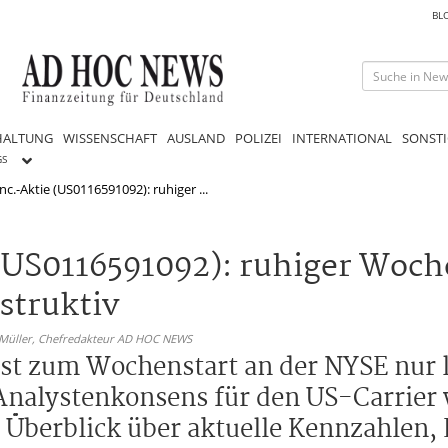
BL
HALTUNG
WISSENSCHAFT
AUSLAND
POLIZEI
INTERNATIONAL
SONSTI
GS
nc.-Aktie (US0116591092): ruhiger ...
 (US0116591092): ruhiger Woch
struktiv
 Müller,
Chefredakteur AD HOC NEWS
 ist zum Wochenstart an der NYSE nur 
nalystenkonsens für den US-Carrier 
n Überblick über aktuelle Kennzahlen