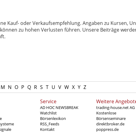
 keine Kauf- oder Verkaufsempfehlung. Angaben zu Kursen,
können zu hohen Verlusten führen. Unsere Beiträge werden
ft.
M
N
O
P
Q
R
S
T
U
V
W
X
Y
Z
Service
Weitere Angebot
AD HOC NEWSBREAK
trading-house.net AG
Watchlist
Kostenlose
e
Börsenlexikon
Börsenseminare
systeme
RSS_Feeds
direktbroker.de
ignale
Kontakt
poppress.de