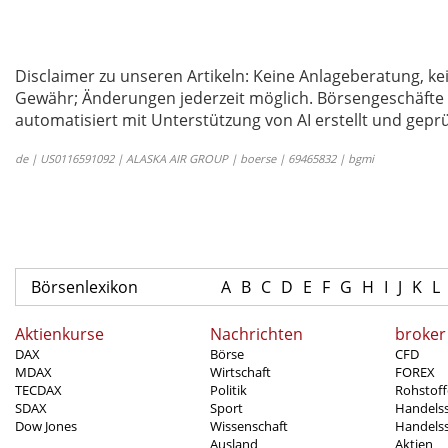
Disclaimer zu unseren Artikeln: Keine Anlageberatung,
Gewähr; Änderungen jederzeit möglich. Börsengeschäfte 
automatisiert mit Unterstützung von AI erstellt und geprü
de | US0116591092 | ALASKA AIR GROUP | boerse | 69465832 | bgmi
Börsenlexikon
A
B
C
D
E
F
G
H
I
J
K
L
Aktienkurse
Nachrichten
broker
DAX
Börse
CFD
MDAX
Wirtschaft
FOREX
TECDAX
Politik
Rohstoff
SDAX
Sport
Handels
Dow Jones
Wissenschaft
Handelss
Ausland
Aktien