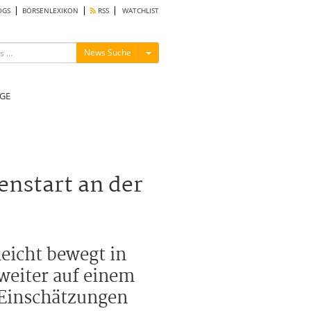
OGS
BÖRSENLEXIKON
RSS
WATCHLIST
Menü ein-/ausblenden
News Suche
GE
enstart an der
leicht bewegt in
weiter auf einem
, Einschätzungen