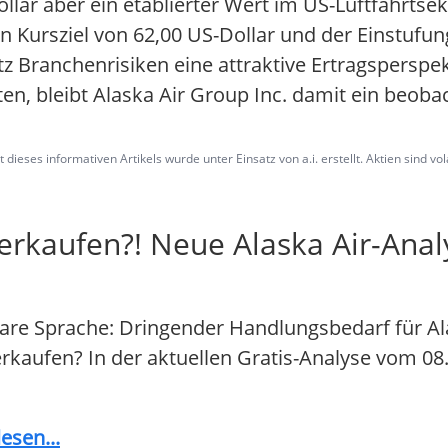
llar aber ein etablierter Wert im US-Luftfahrtsek
n Kursziel von 62,00 US-Dollar und der Einstufu
tz Branchenrisiken eine attraktive Ertragsperspek
ten, bleibt Alaska Air Group Inc. damit ein beo
dieses informativen Artikels wurde unter Einsatz von a.i. erstellt. Aktien sind vo
verkaufen?! Neue Alaska Air-Ana
lare Sprache: Dringender Handlungsbedarf für Al
 verkaufen? In der aktuellen Gratis-Analyse vom 08
esen...