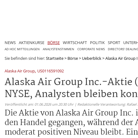
NEWS
AKTIENKURSE
BÖRSE
WIRTSCHAFT
POLITIK
SPORT
UNTER
AD HOC MITTEILUNGEN
ANALYSTENSTIMMEN
CORPORATE NEWS
DIRECTORS' DEALIN
Sie befinden sind hier:
Startseite
>
Börse
>
Ueberblick
>
Alaska Air Group I
,
Alaska Air Group
US0116591092
Alaska Air Group Inc.-Aktie
NYSE, Analysten bleiben kon
Veröffentlicht am: 01.06.2026 um 20:30 Uhr | Redaktionelle Verantwortung: Rafael
Die Aktie von Alaska Air Group Inc.
den Handel gegangen, während der A
moderat positiven Niveau bleibt. Ei