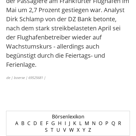
der Passagiere am Frankfurter Flughafen im
Mai um 2,7 Prozent gestiegen war. Analyst
Dirk Schlamp von der DZ Bank betonte,
nach dem stark streikbelasteten April sei
der Flughafenbetreiber wieder auf
Wachstumskurs - allerdings auch
begünstigt durch die Feiertags- und
Ferienlage.
de | boerse | 69525681 |
Börsenlexikon
A
B
C
D
E
F
G
H
I
J
K
L
M
N
O
P
Q
R
S
T
U
V
W
X
Y
Z