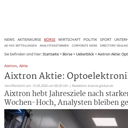
NEWS
AKTIENKURSE
BÖRSE
WIRTSCHAFT
POLITIK
SPORT
UNTER
AD HOC MITTEILUNGEN
ANALYSTENSTIMMEN
CORPORATE NEWS
DIRECTORS' DEALIN
Sie befinden sind hier:
Startseite
>
Börse
>
Ueberblick
>
Aixtron Aktie: Opt
,
Aixtron
Aktie
Aixtron Aktie: Optoelektroni
Veröffentlicht am: 15.05.2026 um 00:20 Uhr | Redaktion boerse-global.de
Aixtron hebt Jahresziele nach starke
Wochen-Hoch, Analysten bleiben ge