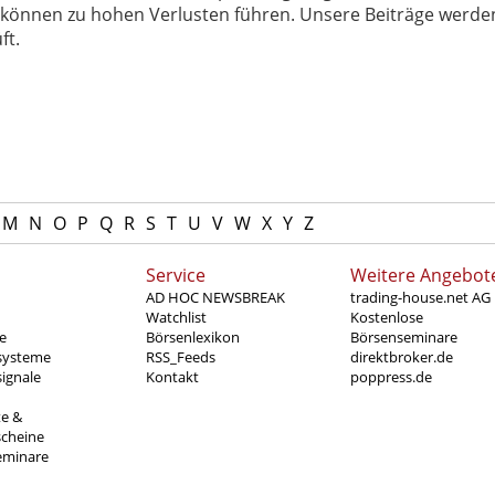
können zu hohen Verlusten führen. Unsere Beiträge werden
ft.
M
N
O
P
Q
R
S
T
U
V
W
X
Y
Z
Service
Weitere Angebot
AD HOC NEWSBREAK
trading-house.net AG
Watchlist
Kostenlose
e
Börsenlexikon
Börsenseminare
systeme
RSS_Feeds
direktbroker.de
ignale
Kontakt
poppress.de
te &
scheine
eminare