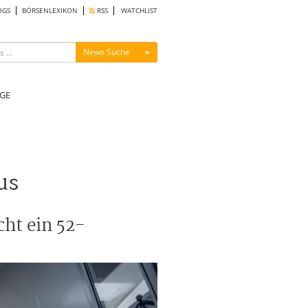
OGS
BÖRSENLEXIKON
RSS
WATCHLIST
Menü ein-/ausblenden
News Suche
GE
us
cht ein 52-