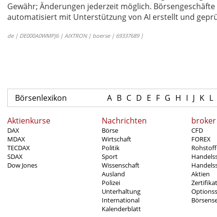
Gewähr; Änderungen jederzeit möglich. Börsengeschäfte 
automatisiert mit Unterstützung von AI erstellt und geprü
de | DE000A0WMPJ6 | AIXTRON | boerse | 69337689 |
Börsenlexikon
A
B
C
D
E
F
G
H
I
J
K
L
Aktienkurse
Nachrichten
broker
DAX
Börse
CFD
MDAX
Wirtschaft
FOREX
TECDAX
Politik
Rohstoff
SDAX
Sport
Handels
Dow Jones
Wissenschaft
Handelss
Ausland
Aktien
Polizei
Zertifika
Unterhaltung
Options
International
Börsens
Kalenderblatt