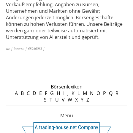
Verkaufsempfehlung. Angaben zu Kursen,
Unternehmen und Märkten ohne Gewähr;
Änderungen jederzeit möglich. Börsengeschäfte
können zu hohen Verlusten führen. Unsere Beiträge
werden ganz oder teilweise automatisiert mit
Unterstützung von AI erstellt und geprüft.
de | boerse | 68946063 |
Börsenlexikon
A
B
C
D
E
F
G
H
I
J
K
L
M
N
O
P
Q
R
S
T
U
V
W
X
Y
Z
Menü