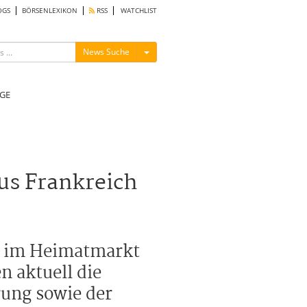
OGS
BÖRSENLEXIKON
RSS
WATCHLIST
Menü ein-/ausblenden
News Suche
GE
aus Frankreich
st im Heimatmarkt
n aktuell die
rung sowie der