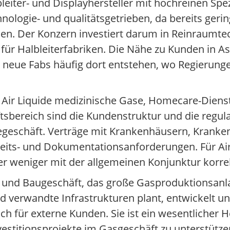
bleiter- und Displayhersteller mit hochreinen Sp
hnologie- und qualitätsgetrieben, da bereits ger
nen. Der Konzern investiert darum in Reinraumte
für Halbleiterfabriken. Die Nähe zu Kunden in A
a neue Fabs häufig dort entstehen, wo Regierung
Air Liquide medizinische Gase, Homecare-Diens
tsbereich sind die Kundenstruktur und die regul
iegeschäft. Verträge mit Krankenhäusern, Kranke
rheits- und Dokumentationsanforderungen. Für Air
r weniger mit der allgemeinen Konjunktur korrel
g- und Baugeschäft, das große Gasproduktionsanl
verwandte Infrastrukturen plant, entwickelt und
ch für externe Kunden. Sie ist ein wesentlicher 
estitionsprojekte im Gasgeschäft zu unterstütze