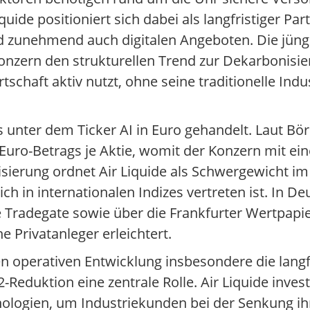
quide positioniert sich dabei als langfristiger Par
d zunehmend auch digitalen Angeboten. Die jüng
nzern den strukturellen Trend zur Dekarbonisier
chaft aktiv nutzt, ohne seine traditionelle Indu
is unter dem Ticker AI in Euro gehandelt. Laut Bö
n Euro-Betrags je Aktie, womit der Konzern mit e
lisierung ordnet Air Liquide als Schwergewicht i
h in internationalen Indizes vertreten ist. In De
e Tradegate sowie über die Frankfurter Wertpapi
 Privatanleger erleichtert.
n operativen Entwicklung insbesondere die langfr
eduktion eine zentrale Rolle. Air Liquide investi
nologien, um Industriekunden bei der Senkung i