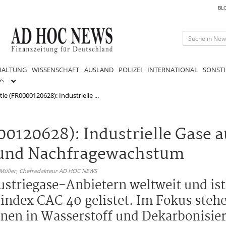
BL
HALTUNG
WISSENSCHAFT
AUSLAND
POLIZEI
INTERNATIONAL
SONSTI
GS
tie (FR0000120628): Industrielle ...
00120628): Industrielle Gase 
 und Nachfragewachstum
 Müller,
Chefredakteur AD HOC NEWS
dustriegase-Anbietern weltweit und i
index CAC 40 gelistet. Im Fokus stehe
onen in Wasserstoff und Dekarbonisie