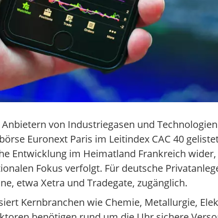
n Anbietern von Industriegasen und Technologien 
se Euronext Paris im Leitindex CAC 40 gelistet. 
liche Entwicklung im Heimatland Frankreich wider
ionalen Fokus verfolgt. Für deutsche Privatanlege
ne, etwa Xetra und Tradegate, zugänglich.
iert Kernbranchen wie Chemie, Metallurgie, Elek
toren benötigen rund um die Uhr sichere Versor