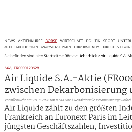
NEWS
AKTIENKURSE
BÖRSE
WIRTSCHAFT
POLITIK
SPORT
UNTER
AD HOC MITTEILUNGEN
ANALYSTENSTIMMEN
CORPORATE NEWS
DIRECTORS' DEALIN
Sie befinden sind hier:
Startseite
>
Börse
>
Ueberblick
>
Air Liquide S.A.-Ak
,
AXA
FR0000120628
Air Liquide S.A.-Aktie (FR00
zwischen Dekarbonisierung
Veröffentlicht am: 28.05.2026 um 09:44 Uhr | Redaktionelle Verantwortung: Rafael
Air Liquide zählt zu den größten In
Frankreich an Euronext Paris im Leit
jüngsten Geschäftszahlen, Investiti