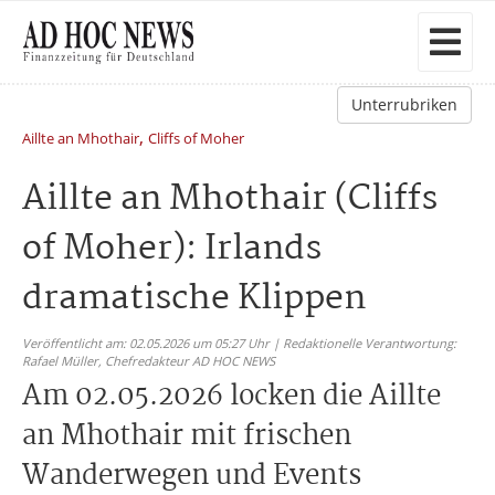
Unterrubriken
,
Aillte an Mhothair
Cliffs of Moher
Aillte an Mhothair (Cliffs
of Moher): Irlands
dramatische Klippen
Veröffentlicht am: 02.05.2026 um 05:27 Uhr | Redaktionelle Verantwortung:
Rafael Müller,
Chefredakteur AD HOC NEWS
Am 02.05.2026 locken die Aillte
an Mhothair mit frischen
Wanderwegen und Events