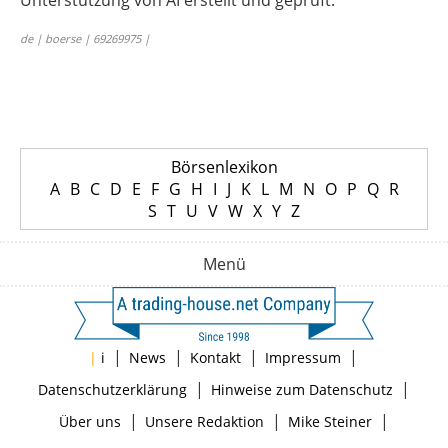
Unterstützung von AI erstellt und geprüft.
de | boerse | 69269975 |
Börsenlexikon
A
B
C
D
E
F
G
H
I
J
K
L
M
N
O
P
Q
R
S
T
U
V
W
X
Y
Z
Menü
|
|
|
|
|
i
News
Kontakt
Impressum
|
|
Datenschutzerklärung
Hinweise zum Datenschutz
|
|
|
Über uns
Unsere Redaktion
Mike Steiner