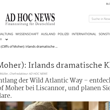
BL
HALTUNG
WISSENSCHAFT
AUSLAND
POLIZEI
INTERNATIONAL
SONSTI
GS
(Cliffs of Moher): Irlands dramatische ...
f Moher): Irlands dramatische 
 Müller,
Chefredakteur AD HOC NEWS
tlang der Wild Atlantic Way – entdeck
of Moher bei Liscannor, und planen Si
are.