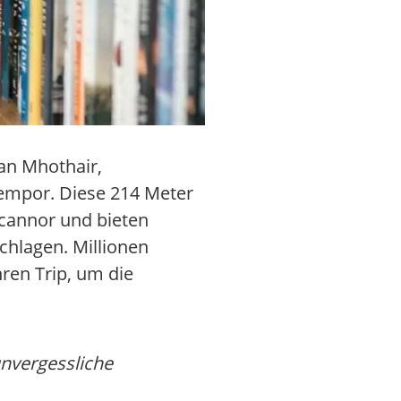
e an Mhothair,
 empor. Diese 214 Meter
scannor und bieten
chlagen. Millionen
ren Trip, um die
unvergessliche