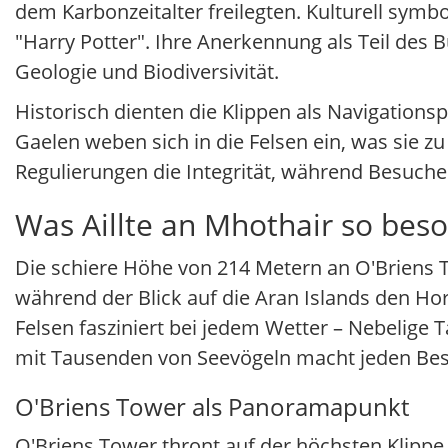
dem Karbonzeitalter freilegten. Kulturell symbo
"Harry Potter". Ihre Anerkennung als Teil des
Geologie und Biodiversivität.
Historisch dienten die Klippen als Navigation
Gaelen weben sich in die Felsen ein, was sie z
Regulierungen die Integrität, während Besuche
Was Aillte an Mhothair so bes
Die schiere Höhe von 214 Metern an O'Briens T
während der Blick auf die Aran Islands den H
Felsen fasziniert bei jedem Wetter – Nebelige
mit Tausenden von Seevögeln macht jeden Bes
O'Briens Tower als Panoramapunkt
O'Briens Tower thront auf der höchsten Klippe 