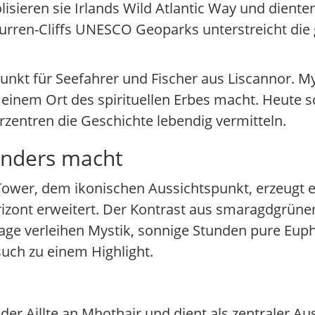
lisieren sie Irlands Wild Atlantic Way und dienten
 Burren-Cliffs UNESCO Geoparks unterstreicht die
spunkt für Seefahrer und Fischer aus Liscannor. 
u einem Ort des spirituellen Erbes macht. Heute 
rzentren die Geschichte lebendig vermitteln.
onders macht
ower, dem ikonischen Aussichtspunkt, erzeugt e
orizont erweitert. Der Kontrast aus smaragdgrü
 Tage verleihen Mystik, sonnige Stunden pure Eu
uch zu einem Highlight.
der Aillte an Mhothair und dient als zentraler Au