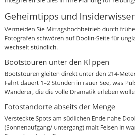
Integrieren Sie dies in Ihre Planung für reibun
Geheimtipps und Insiderwissen
Vermeiden Sie Mittagshochbetrieb durch früh
Fotografen schwören auf Doolin-Seite für ungla
wechselt stündlich.
Bootstouren unter den Klippen
Bootstouren gleiten direkt unter den 214-Mete
Fahrt dauert 1–2 Stunden in rauer See, was Puls
Wanderer, die die volle Dramatik erleben wolle
Fotostandorte abseits der Menge
Versteckte Spots am südlichen Ende nahe Dooli
(Sonnenaufgang/-untergang) malt Felsen in war