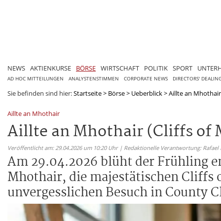
NEWS
AKTIENKURSE
BÖRSE
WIRTSCHAFT
POLITIK
SPORT
UNTER
AD HOC MITTEILUNGEN
ANALYSTENSTIMMEN
CORPORATE NEWS
DIRECTORS' DEALIN
Sie befinden sind hier:
Startseite
>
Börse
>
Ueberblick
>
Aillte an Mhothair 
Aillte an Mhothair
Aillte an Mhothair (Cliffs o
Veröffentlicht am: 29.04.2026 um 10:20 Uhr | Redaktionelle Verantwortung: Rafael
Am 29.04.2026 blüht der Frühling en
Mhothair, die majestätischen Cliffs 
unvergesslichen Besuch in County Cl