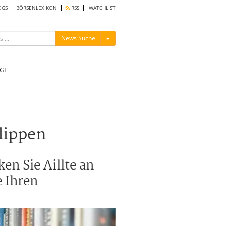
OGS
BÖRSENLEXIKON
RSS
WATCHLIST
Menü ein-/ausblenden
News Suche
GE
Klippen
en Sie Aillte an
e Ihren