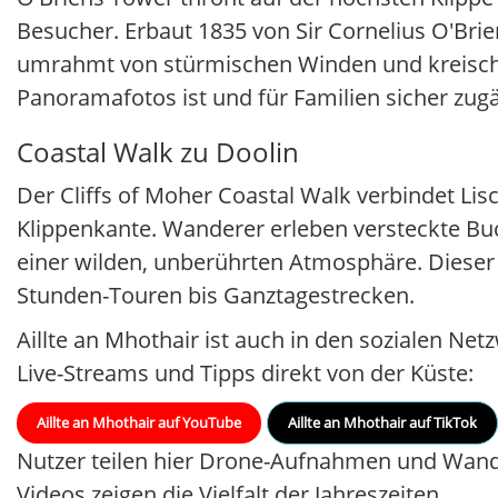
Besucher. Erbaut 1835 von Sir Cornelius O'Brie
umrahmt von stürmischen Winden und kreischen
Panoramafotos ist und für Familien sicher zugä
Coastal Walk zu Doolin
Der Cliffs of Moher Coastal Walk verbindet Li
Klippenkante. Wanderer erleben versteckte B
einer wilden, unberührten Atmosphäre. Dieser Tra
Stunden-Touren bis Ganztagestrecken.
Aillte an Mhothair ist auch in den sozialen Netz
Live-Streams und Tipps direkt von der Küste:
Aillte an Mhothair auf YouTube
Aillte an Mhothair auf TikTok
Nutzer teilen hier Drone-Aufnahmen und Wande
Videos zeigen die Vielfalt der Jahreszeiten.