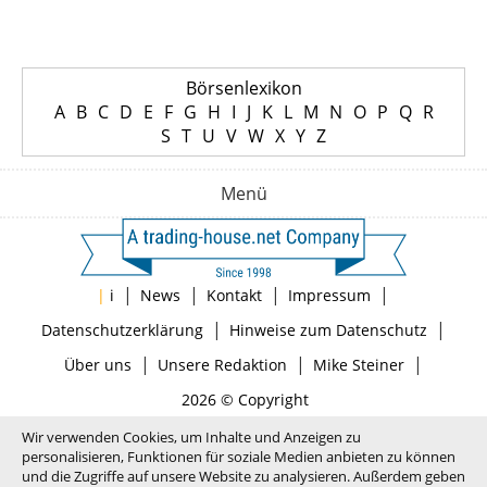
Börsenlexikon
A
B
C
D
E
F
G
H
I
J
K
L
M
N
O
P
Q
R
S
T
U
V
W
X
Y
Z
Menü
|
|
|
|
|
i
News
Kontakt
Impressum
|
|
Datenschutzerklärung
Hinweise zum Datenschutz
|
|
|
Über uns
Unsere Redaktion
Mike Steiner
2026 © Copyright
Wir verwenden Cookies, um Inhalte und Anzeigen zu
personalisieren, Funktionen für soziale Medien anbieten zu können
und die Zugriffe auf unsere Website zu analysieren. Außerdem geben