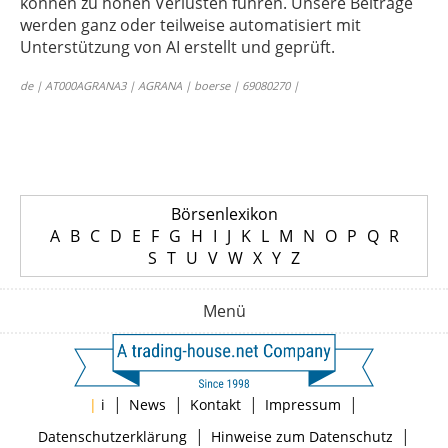
können zu hohen Verlusten führen. Unsere Beiträge
werden ganz oder teilweise automatisiert mit
Unterstützung von AI erstellt und geprüft.
de | AT000AGRANA3 | AGRANA | boerse | 69080270 |
Börsenlexikon
A
B
C
D
E
F
G
H
I
J
K
L
M
N
O
P
Q
R
S
T
U
V
W
X
Y
Z
Menü
|
|
|
|
|
i
News
Kontakt
Impressum
|
|
Datenschutzerklärung
Hinweise zum Datenschutz