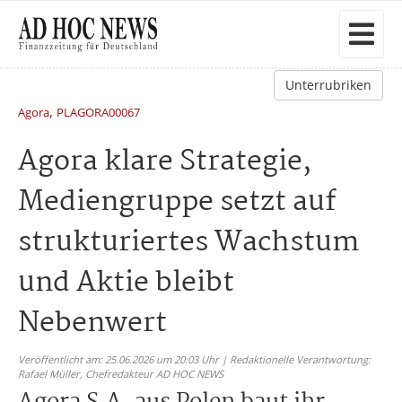
Unterrubriken
,
Agora
PLAGORA00067
Agora klare Strategie,
Mediengruppe setzt auf
strukturiertes Wachstum
und Aktie bleibt
Nebenwert
Veröffentlicht am: 25.06.2026 um 20:03 Uhr | Redaktionelle Verantwortung:
Rafael Müller,
Chefredakteur AD HOC NEWS