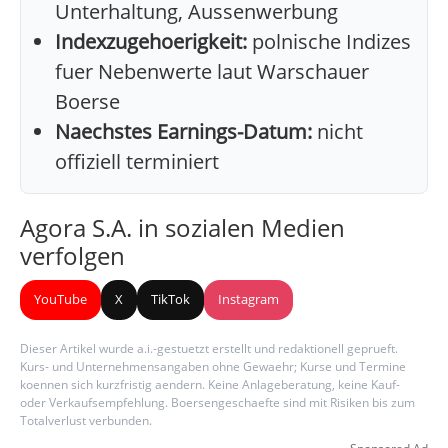
Unterhaltung, Aussenwerbung
Indexzugehoerigkeit:
polnische Indizes
fuer Nebenwerte laut Warschauer
Boerse
Naechstes Earnings-Datum:
nicht
offiziell terminiert
Agora S.A. in sozialen Medien
verfolgen
YouTube
X
TikTok
Instagram
Dieser Artikel wurde a.i.-gestuetzt erstellt und redaktionell geprueft.
Kurs- und Unternehmensangaben ohne Gewaehr; Kurse und Termine
koennen sich kurzfristig aendern. Keine Anlageberatung, keine Kauf-
oder Verkaufsempfehlung. Boersengeschaefte sind mit Risiken bis zum
Totalverlust verbunden.