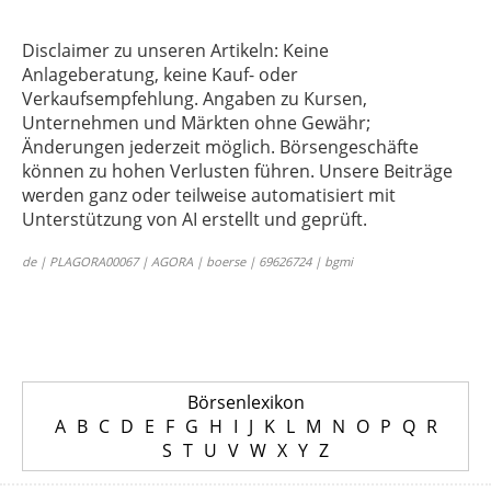
Disclaimer zu unseren Artikeln: Keine
Anlageberatung, keine Kauf- oder
Verkaufsempfehlung. Angaben zu Kursen,
Unternehmen und Märkten ohne Gewähr;
Änderungen jederzeit möglich. Börsengeschäfte
können zu hohen Verlusten führen. Unsere Beiträge
werden ganz oder teilweise automatisiert mit
Unterstützung von AI erstellt und geprüft.
de | PLAGORA00067 | AGORA | boerse | 69626724 | bgmi
Börsenlexikon
A
B
C
D
E
F
G
H
I
J
K
L
M
N
O
P
Q
R
S
T
U
V
W
X
Y
Z