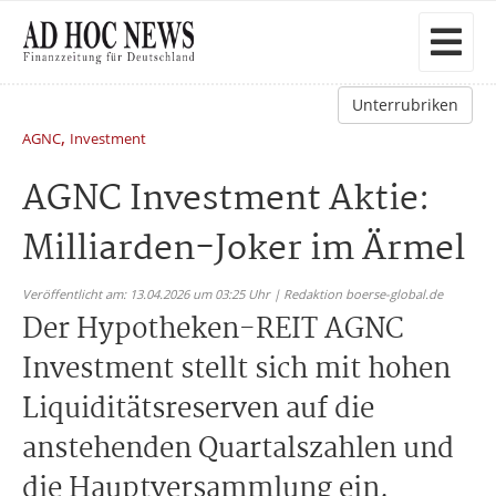
Unterrubriken
,
AGNC
Investment
AGNC Investment Aktie:
Milliarden-Joker im Ärmel
Veröffentlicht am: 13.04.2026 um 03:25 Uhr | Redaktion boerse-global.de
Der Hypotheken-REIT AGNC
Investment stellt sich mit hohen
Liquiditätsreserven auf die
anstehenden Quartalszahlen und
die Hauptversammlung ein.