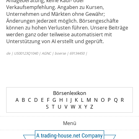
Anlageberatung, keine Kauf- oder
Verkaufsempfehlung. Angaben zu Kursen,
Unternehmen und Märkten ohne Gewähr;
Änderungen jederzeit möglich. Börsengeschäfte
können zu hohen Verlusten führen. Unsere Beiträge
werden ganz oder teilweise automatisiert mit
Unterstützung von AI erstellt und geprüft.
de | US00123Q1040 | AGNC | boerse | 69134450 |
Börsenlexikon
A
B
C
D
E
F
G
H
I
J
K
L
M
N
O
P
Q
R
S
T
U
V
W
X
Y
Z
Menü