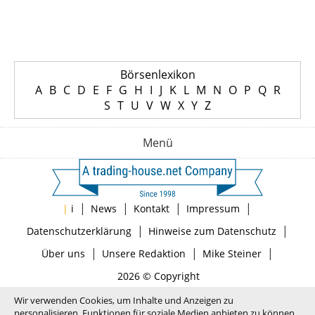
Börsenlexikon
A
B
C
D
E
F
G
H
I
J
K
L
M
N
O
P
Q
R
S
T
U
V
W
X
Y
Z
Menü
|
|
|
|
|
i
News
Kontakt
Impressum
|
|
Datenschutzerklärung
Hinweise zum Datenschutz
|
|
|
Über uns
Unsere Redaktion
Mike Steiner
2026 © Copyright
Wir verwenden Cookies, um Inhalte und Anzeigen zu
personalisieren, Funktionen für soziale Medien anbieten zu können