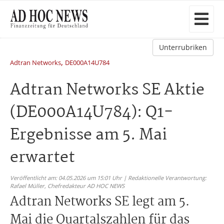
Unterrubriken
,
Adtran Networks
DE000A14U784
Adtran Networks SE Aktie
(DE000A14U784): Q1-
Ergebnisse am 5. Mai
erwartet
Veröffentlicht am: 04.05.2026 um 15:01 Uhr | Redaktionelle Verantwortung:
Rafael Müller,
Chefredakteur AD HOC NEWS
Adtran Networks SE legt am 5.
Mai die Quartalszahlen für das