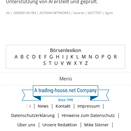
Unterstützung von AI erstellt und geprüft.
de | DE000A14U784 | ADTRAN NETWORKS | boerse | 69277591 | bgmi
Börsenlexikon
A
B
C
D
E
F
G
H
I
J
K
L
M
N
O
P
Q
R
S
T
U
V
W
X
Y
Z
Menü
|
|
|
|
|
i
News
Kontakt
Impressum
|
|
Datenschutzerklärung
Hinweise zum Datenschutz
|
|
|
Über uns
Unsere Redaktion
Mike Steiner