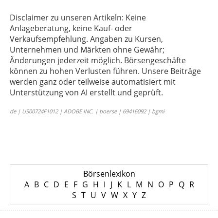
Disclaimer zu unseren Artikeln: Keine
Anlageberatung, keine Kauf- oder
Verkaufsempfehlung. Angaben zu Kursen,
Unternehmen und Märkten ohne Gewähr;
Änderungen jederzeit möglich. Börsengeschäfte
können zu hohen Verlusten führen. Unsere Beiträge
werden ganz oder teilweise automatisiert mit
Unterstützung von AI erstellt und geprüft.
de | US00724F1012 | ADOBE INC. | boerse | 69416092 | bgmi
Börsenlexikon
A
B
C
D
E
F
G
H
I
J
K
L
M
N
O
P
Q
R
S
T
U
V
W
X
Y
Z