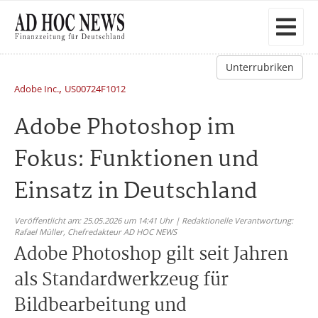
Unterrubriken
,
Adobe Inc.
US00724F1012
Adobe Photoshop im
Fokus: Funktionen und
Einsatz in Deutschland
Veröffentlicht am: 25.05.2026 um 14:41 Uhr | Redaktionelle Verantwortung:
Rafael Müller,
Chefredakteur AD HOC NEWS
Adobe Photoshop gilt seit Jahren
als Standardwerkzeug für
Bildbearbeitung und