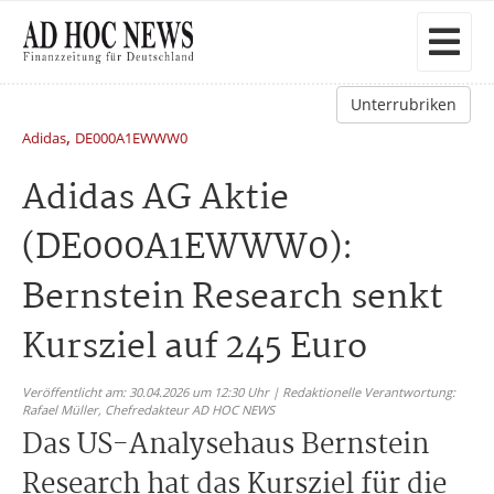
Unterrubriken
,
Adidas
DE000A1EWWW0
Adidas AG Aktie
(DE000A1EWWW0):
Bernstein Research senkt
Kursziel auf 245 Euro
Veröffentlicht am: 30.04.2026 um 12:30 Uhr | Redaktionelle Verantwortung:
Rafael Müller,
Chefredakteur AD HOC NEWS
Das US-Analysehaus Bernstein
Research hat das Kursziel für die