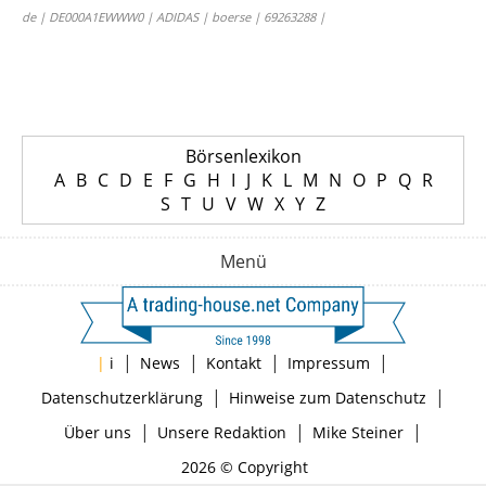
de | DE000A1EWWW0 | ADIDAS | boerse | 69263288 |
Börsenlexikon
A
B
C
D
E
F
G
H
I
J
K
L
M
N
O
P
Q
R
S
T
U
V
W
X
Y
Z
Menü
|
|
|
|
|
i
News
Kontakt
Impressum
|
|
Datenschutzerklärung
Hinweise zum Datenschutz
|
|
|
Über uns
Unsere Redaktion
Mike Steiner
2026 © Copyright