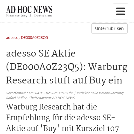
Unterrubriken
,
adesso
DE000A0Z23Q5
adesso SE Aktie
(DE000A0Z23Q5): Warburg
Research stuft auf Buy ein
Veröffentlicht am: 04.05.2026 um 11:18 Uhr | Redaktionelle Verantwortung:
Rafael Müller,
Chefredakteur AD HOC NEWS
Warburg Research hat die
Empfehlung für die adesso SE-
Aktie auf 'Buy' mit Kursziel 107