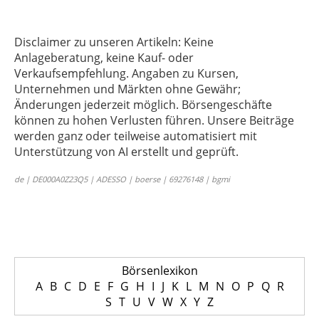
Disclaimer zu unseren Artikeln: Keine
Anlageberatung, keine Kauf- oder
Verkaufsempfehlung. Angaben zu Kursen,
Unternehmen und Märkten ohne Gewähr;
Änderungen jederzeit möglich. Börsengeschäfte
können zu hohen Verlusten führen. Unsere Beiträge
werden ganz oder teilweise automatisiert mit
Unterstützung von AI erstellt und geprüft.
de | DE000A0Z23Q5 | ADESSO | boerse | 69276148 | bgmi
Börsenlexikon
A
B
C
D
E
F
G
H
I
J
K
L
M
N
O
P
Q
R
S
T
U
V
W
X
Y
Z