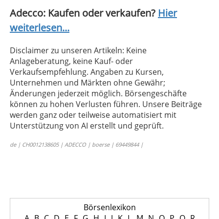
Adecco: Kaufen oder verkaufen?
Hier
weiterlesen...
Disclaimer zu unseren Artikeln: Keine
Anlageberatung, keine Kauf- oder
Verkaufsempfehlung. Angaben zu Kursen,
Unternehmen und Märkten ohne Gewähr;
Änderungen jederzeit möglich. Börsengeschäfte
können zu hohen Verlusten führen. Unsere Beiträge
werden ganz oder teilweise automatisiert mit
Unterstützung von AI erstellt und geprüft.
de | CH0012138605 | ADECCO | boerse | 69449844 |
Börsenlexikon
A
B
C
D
E
F
G
H
I
J
K
L
M
N
O
P
Q
R