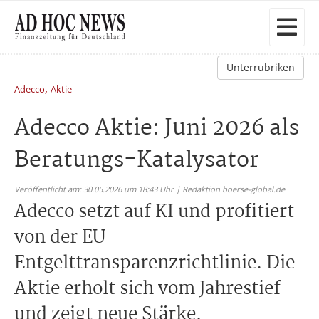
Unterrubriken
,
Adecco
Aktie
Adecco Aktie: Juni 2026 als
Beratungs-Katalysator
Veröffentlicht am: 30.05.2026 um 18:43 Uhr | Redaktion boerse-global.de
Adecco setzt auf KI und profitiert
von der EU-
Entgelttransparenzrichtlinie. Die
Aktie erholt sich vom Jahrestief
und zeigt neue Stärke.