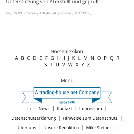
Unterstützung von AI erstellt und geprüft.
de | DE0005214506 | ADCAPITAL | boerse | 69113897 |
Börsenlexikon
A
B
C
D
E
F
G
H
I
J
K
L
M
N
O
P
Q
R
S
T
U
V
W
X
Y
Z
Menü
|
|
|
|
|
i
News
Kontakt
Impressum
|
|
Datenschutzerklärung
Hinweise zum Datenschutz
|
|
|
Über uns
Unsere Redaktion
Mike Steiner