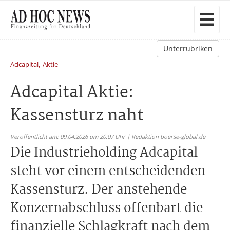
Unterrubriken
,
Adcapital
Aktie
Adcapital Aktie:
Kassensturz naht
Veröffentlicht am: 09.04.2026 um 20:07 Uhr | Redaktion boerse-global.de
Die Industrieholding Adcapital
steht vor einem entscheidenden
Kassensturz. Der anstehende
Konzernabschluss offenbart die
finanzielle Schlagkraft nach dem