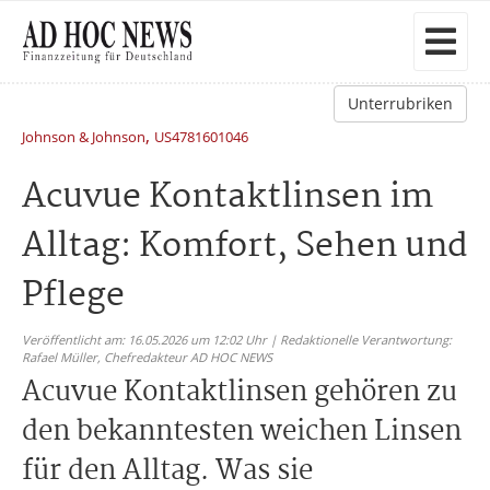
Unterrubriken
,
Johnson & Johnson
US4781601046
Acuvue Kontaktlinsen im
Alltag: Komfort, Sehen und
Pflege
Veröffentlicht am: 16.05.2026 um 12:02 Uhr | Redaktionelle Verantwortung:
Rafael Müller,
Chefredakteur AD HOC NEWS
Acuvue Kontaktlinsen gehören zu
den bekanntesten weichen Linsen
für den Alltag. Was sie