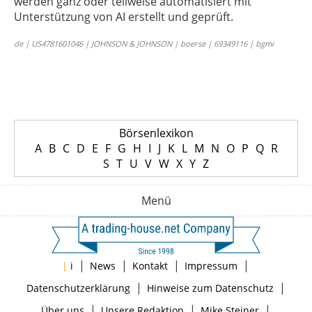
werden ganz oder teilweise automatisiert mit
Unterstützung von AI erstellt und geprüft.
de | US4781601046 | JOHNSON & JOHNSON | boerse | 69349116 | bgmi
Börsenlexikon
A
B
C
D
E
F
G
H
I
J
K
L
M
N
O
P
Q
R
S
T
U
V
W
X
Y
Z
Menü
|
|
|
|
|
i
News
Kontakt
Impressum
|
|
Datenschutzerklärung
Hinweise zum Datenschutz
|
|
|
Über uns
Unsere Redaktion
Mike Steiner