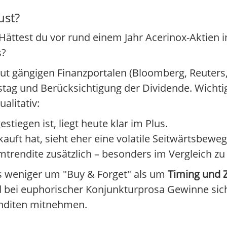
ust?
Hättest du vor rund einem Jahr Acerinox-Aktien i
s?
ut gängigen Finanzportalen (Bloomberg, Reuters, 
hstag und Berücksichtigung der Dividende. Wicht
alitativ:
tiegen ist, liegt heute klar im Plus.
ft hat, sieht eher eine volatile Seitwärtsbewe
trendite zusätzlich – besonders im Vergleich zu 
es weniger um "Buy & Forget" als um
Timing und 
d bei euphorischer Konjunkturprosa Gewinne sich
enditen mitnehmen.