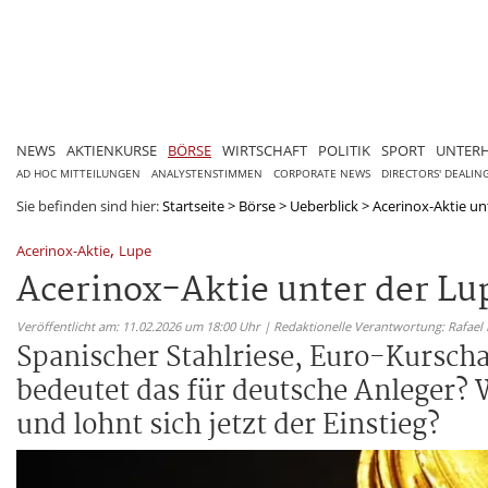
NEWS
AKTIENKURSE
BÖRSE
WIRTSCHAFT
POLITIK
SPORT
UNTER
AD HOC MITTEILUNGEN
ANALYSTENSTIMMEN
CORPORATE NEWS
DIRECTORS' DEALIN
Sie befinden sind hier:
Startseite
>
Börse
>
Ueberblick
>
Acerinox-Aktie un
,
Acerinox-Aktie
Lupe
Acerinox-Aktie unter der Lu
Veröffentlicht am: 11.02.2026 um 18:00 Uhr | Redaktionelle Verantwortung: Rafael
Spanischer Stahlriese, Euro-Kursch
bedeutet das für deutsche Anleger? 
und lohnt sich jetzt der Einstieg?