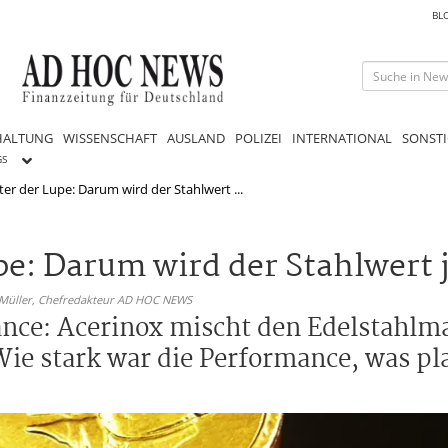
BL
HALTUNG
WISSENSCHAFT
AUSLAND
POLIZEI
INTERNATIONAL
SONSTI
GS
ter der Lupe: Darum wird der Stahlwert ...
pe: Darum wird der Stahlwert 
 Müller,
Chefredakteur AD HOC NEWS
ance: Acerinox mischt den Edelstahlma
Wie stark war die Performance, was p