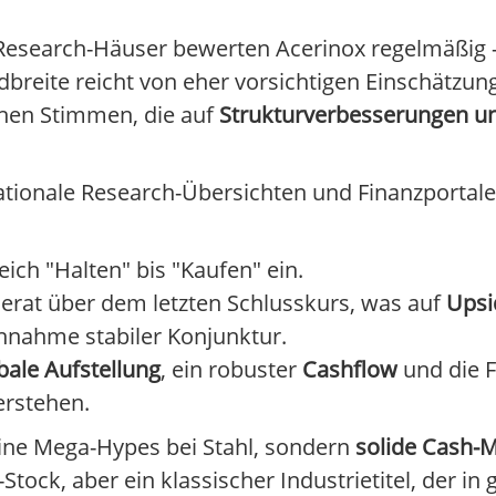
search-Häuser bewerten Acerinox regelmäßig – 
breite reicht von eher vorsichtigen Einschätzung
schen Stimmen, die auf
Strukturverbesserungen u
tionale Research-Übersichten und Finanzportale) 
ich "Halten" bis "Kaufen" ein.
derat über dem letzten Schlusskurs, was auf
Upsi
nnahme stabiler Konjunktur.
bale Aufstellung
, ein robuster
Cashflow
und die F
erstehen.
keine Mega-Hypes bei Stahl, sondern
solide Cash-
tock, aber ein klassischer Industrietitel, der in