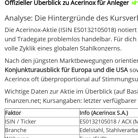
Offizieller Überblick zu Acerinox für Anleger
Analyse: Die Hintergründe des Kursver
Die Acerinox-Aktie (ISIN ES0132105018) notiert
und Tradegate problemlos handelbar. Für dich
volle Zyklik eines globalen Stahlkonzerns.
Nach den jüngsten Marktbewegungen orientiert 
Konjunkturausblick für Europa und die USA
so
Acerinox oft überproportional auf Stimmungs
Wichtige Daten zur Aktie im Überblick (auf Bas
finanzen.net; Kursangaben: letzter verfügbarer
Faktor
Info (Acerinox S.A.)
ISIN / Ticker
ES0132105018 / ACX (M
Branche
Edelstahl, Stahlverarb