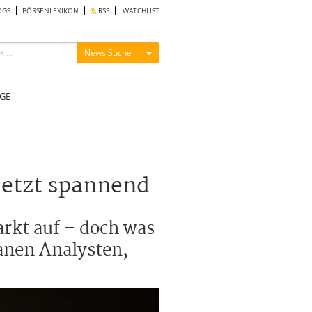
OGS
BÖRSENLEXIKON
RSS
WATCHLIST
Menü ein-/ausblenden
News Suche
GE
jetzt spannend
rkt auf – doch was
lanen Analysten,