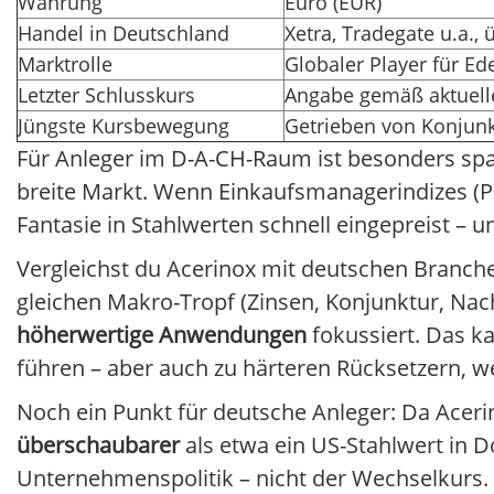
Währung
Euro (EUR)
Handel in Deutschland
Xetra, Tradegate u.a., 
Marktrolle
Globaler Player für Ed
Letzter Schlusskurs
Angabe gemäß aktuell
Jüngste Kursbewegung
Getrieben von Konjun
Für Anleger im D-A-CH-Raum ist besonders sp
breite Markt. Wenn Einkaufsmanagerindizes (P
Fantasie in Stahlwerten schnell eingepreist – 
Vergleichst du Acerinox mit deutschen Branche
gleichen Makro-Tropf (Zinsen, Konjunktur, Nach
höherwertige Anwendungen
fokussiert. Das k
führen – aber auch zu härteren Rücksetzern, 
Noch ein Punkt für deutsche Anleger: Da Acerino
überschaubarer
als etwa ein US-Stahlwert in D
Unternehmenspolitik – nicht der Wechselkurs.