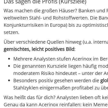
Das sagen die Profis (Kursziele)
Was machen die großen Häuser? Banken und Re
weltweiten Stahl- und Rohstoffwerten. Die Band
Konjunkturrisiken in Europa) bis zu optimisti
setzen.
Über verschiedene Quellen hinweg (u.a. interna
gemischtes, leicht positives Bild
:
Mehrere Analysten stufen Acerinox im Bere
Die genannten Kursziele liegen häufig mo
moderatem Risiko hindeutet – unter der A
Besonders positiv gesehen werden die
glo
Stahlzyklen einigermaßen profitabel zu üb
Was heißt das für dich? Analysten lieben oft 
Genau da kann Acerinox reinfallen: kein Meme-S