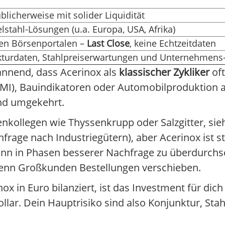
üblicherweise mit solider Liquidität
elstahl-Lösungen (u.a. Europa, USA, Afrika)
en Börsenportalen –
Last Close
, keine Echtzeitdaten
kturdaten, Stahlpreiserwartungen und Unternehmen
annend, dass Acerinox als
klassischer Zykliker
oft
MI), Bauindikatoren oder Automobilproduktion a
und umgekehrt.
nkollegen wie Thyssenkrupp oder Salzgitter, sie
frage nach Industriegütern), aber Acerinox ist s
ann in Phasen besserer Nachfrage zu überdurchs
wenn Großkunden Bestellungen verschieben.
x in Euro bilanziert, ist das Investment für dic
ollar. Dein Hauptrisiko sind also Konjunktur, Sta