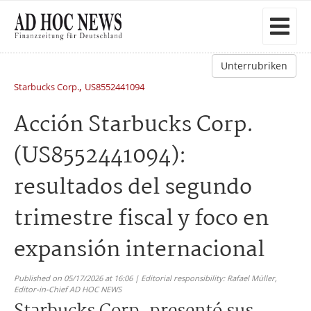
Unterrubriken
,
Starbucks Corp.
US8552441094
Acción Starbucks Corp.
(US8552441094):
resultados del segundo
trimestre fiscal y foco en
expansión internacional
Published on 05/17/2026 at 16:06 | Editorial responsibility: Rafael Müller,
Editor-in-Chief AD HOC NEWS