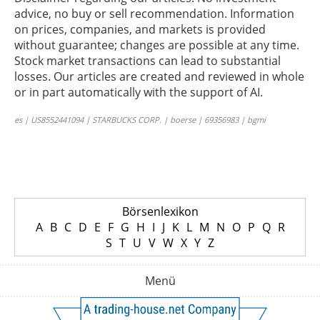
advice, no buy or sell recommendation. Information
on prices, companies, and markets is provided
without guarantee; changes are possible at any time.
Stock market transactions can lead to substantial
losses. Our articles are created and reviewed in whole
or in part automatically with the support of AI.
es | US8552441094 | STARBUCKS CORP. | boerse | 69356983 | bgmi
Börsenlexikon
A
B
C
D
E
F
G
H
I
J
K
L
M
N
O
P
Q
R
S
T
U
V
W
X
Y
Z
Menü