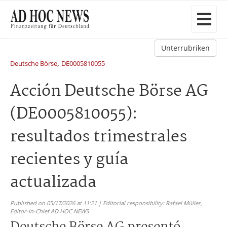
Unterrubriken
,
Deutsche Börse
DE0005810055
Acción Deutsche Börse AG
(DE0005810055):
resultados trimestrales
recientes y guía
actualizada
Published on 05/17/2026 at 11:21 | Editorial responsibility: Rafael Müller,
Editor-in-Chief AD HOC NEWS