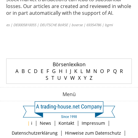
losses. Our articles are created and reviewed in whole
or in part automatically with the support of AI.
es | DE0005810055 | DEUTSCHE BöRSE | boerse | 69354786 | bgmi
Börsenlexikon
A
B
C
D
E
F
G
H
I
J
K
L
M
N
O
P
Q
R
S
T
U
V
W
X
Y
Z
Menü
|
|
|
|
|
i
News
Kontakt
Impressum
|
|
Datenschutzerklärung
Hinweise zum Datenschutz