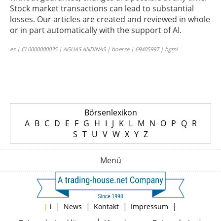
Stock market transactions can lead to substantial
losses. Our articles are created and reviewed in whole
or in part automatically with the support of AI.
es | CL0000000035 | AGUAS ANDINAS | boerse | 69405997 | bgmi
Börsenlexikon
A
B
C
D
E
F
G
H
I
J
K
L
M
N
O
P
Q
R
S
T
U
V
W
X
Y
Z
Menü
|
|
|
|
|
i
News
Kontakt
Impressum