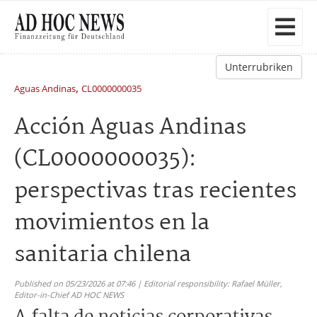
Unterrubriken
,
Aguas Andinas
CL0000000035
Acción Aguas Andinas
(CL0000000035):
perspectivas tras recientes
movimientos en la
sanitaria chilena
Published on 05/23/2026 at 07:46 | Editorial responsibility: Rafael Müller,
Editor-in-Chief AD HOC NEWS