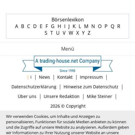
Börsenlexikon
A
B
C
D
E
F
G
H
I
J
K
L
M
N
O
P
Q
R
S
T
U
V
W
X
Y
Z
Menü
|
|
|
|
|
i
News
Kontakt
Impressum
|
|
Datenschutzerklärung
Hinweise zum Datenschutz
|
|
|
Über uns
Unsere Redaktion
Mike Steiner
2026 © Copyright
Wir verwenden Cookies, um Inhalte und Anzeigen zu
personalisieren, Funktionen für soziale Medien anbieten zu können
und die Zugriffe auf unsere Website zu analysieren. Außerdem geben
wir Informationen zu Ihrer Nutzung unserer Website an unsere