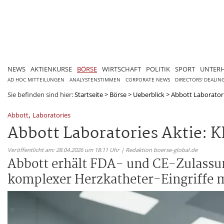
NEWS
AKTIENKURSE
BÖRSE
WIRTSCHAFT
POLITIK
SPORT
UNTER
AD HOC MITTEILUNGEN
ANALYSTENSTIMMEN
CORPORATE NEWS
DIRECTORS' DEALIN
Sie befinden sind hier:
Startseite
>
Börse
>
Ueberblick
>
Abbott Laboratorie
,
Abbott
Laboratories
Abbott Laboratories Aktie: K
Veröffentlicht am: 28.04.2026 um 18:11 Uhr | Redaktion boerse-global.de
Abbott erhält FDA- und CE-Zulassun
komplexer Herzkatheter-Eingriffe m