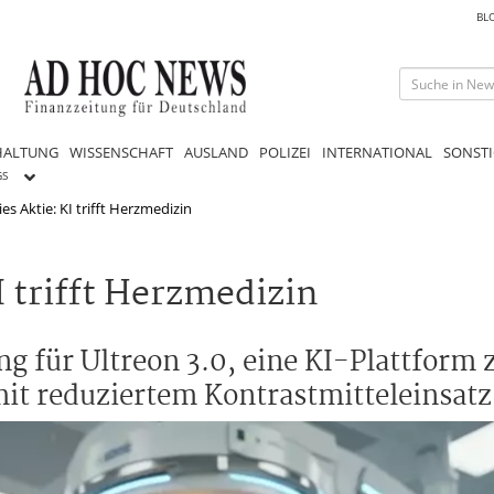
BL
HALTUNG
WISSENSCHAFT
AUSLAND
POLIZEI
INTERNATIONAL
SONSTI
GS
s Aktie: KI trifft Herzmedizin
I trifft Herzmedizin
g für Ultreon 3.0, eine KI-Plattform
it reduziertem Kontrastmitteleinsatz