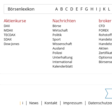
Börsenlexikon
A
B
C
D
E
F
G
H
I
J
K
L
Aktienkurse
Nachrichten
broker
DAX
Börse
CFD
MDAX
Wirtschaft
FOREX
TECDAX
Politik
Rohstoff
SDAX
Sport
Handels
Dow Jones
Wissenschaft
Handelss
Ausland
Aktien
Polizei
Zertifika
Unterhaltung
Options
International
Börsens
Kalenderblatt
|
|
|
|
|
i
News
Kontakt
Impressum
Datenschutze