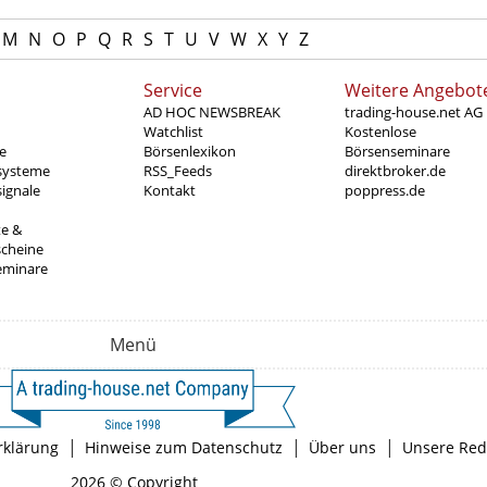
M
N
O
P
Q
R
S
T
U
V
W
X
Y
Z
Service
Weitere Angebot
AD HOC NEWSBREAK
trading-house.net AG
Watchlist
Kostenlose
e
Börsenlexikon
Börsenseminare
systeme
RSS_Feeds
direktbroker.de
ignale
Kontakt
poppress.de
te &
scheine
eminare
Menü
|
|
|
rklärung
Hinweise zum Datenschutz
Über uns
Unsere Red
2026 © Copyright