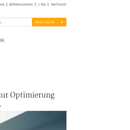
OGS
BÖRSENLEXIKON
RSS
WATCHLIST
Menü ein-/ausblenden
News Suche
GE
 zur Optimierung
.