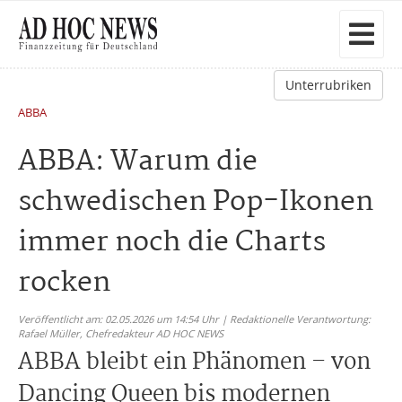
Unterrubriken
ABBA
ABBA: Warum die
schwedischen Pop-Ikonen
immer noch die Charts
rocken
Veröffentlicht am: 02.05.2026 um 14:54 Uhr | Redaktionelle Verantwortung:
Rafael Müller,
Chefredakteur AD HOC NEWS
ABBA bleibt ein Phänomen – von
Dancing Queen bis modernen