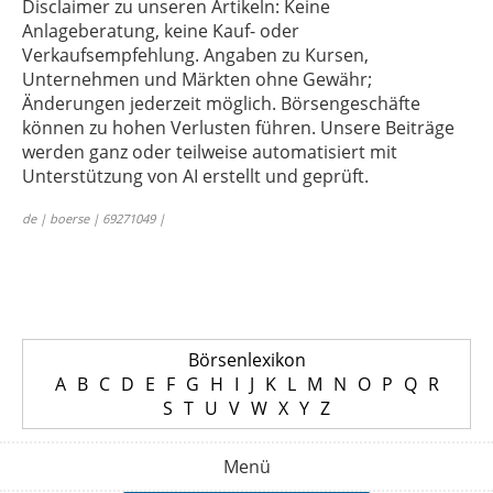
Disclaimer zu unseren Artikeln: Keine
Anlageberatung, keine Kauf- oder
Verkaufsempfehlung. Angaben zu Kursen,
Unternehmen und Märkten ohne Gewähr;
Änderungen jederzeit möglich. Börsengeschäfte
können zu hohen Verlusten führen. Unsere Beiträge
werden ganz oder teilweise automatisiert mit
Unterstützung von AI erstellt und geprüft.
de | boerse | 69271049 |
Börsenlexikon
A
B
C
D
E
F
G
H
I
J
K
L
M
N
O
P
Q
R
S
T
U
V
W
X
Y
Z
Menü