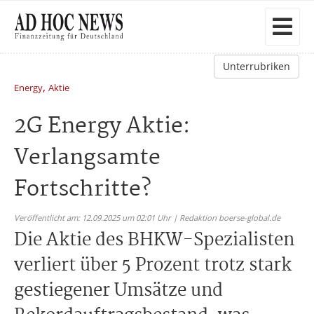
Unterrubriken
,
Energy
Aktie
2G Energy Aktie:
Verlangsamte
Fortschritte?
Veröffentlicht am: 12.09.2025 um 02:01 Uhr | Redaktion boerse-global.de
Die Aktie des BHKW-Spezialisten
verliert über 5 Prozent trotz stark
gestiegener Umsätze und