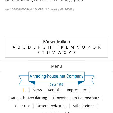
de | DE000A0HL8N9 | ENERGY | boerse | 68176093 |
Börsenlexikon
A
B
C
D
E
F
G
H
I
J
K
L
M
N
O
P
Q
R
S
T
U
V
W
X
Y
Z
Menü
|
|
|
|
|
i
News
Kontakt
Impressum
|
|
Datenschutzerklärung
Hinweise zum Datenschutz
|
|
|
Über uns
Unsere Redaktion
Mike Steiner