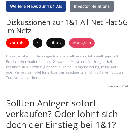
Weitere News zur 1&1 AG
Investor Relations
Diskussionen zur 1&1 All-Net-Flat 5G
im Netz
YouTube
X
TikTok
Instagram
Dieser Artikel wurde a.i.-gestuetzt erstellt und redaktionell geprueft.
Produktinformationen ohne Gewaehr; Preise und Verfuegbarkeit
koennen sich kurzfristig aendern. Keine Anlageberatung, keine Kauf-
oder Verkaufsempfehlung. Boersengeschaefte sind mit Risiken bis zum
Totalverlust verbunden.
Sponsored Ad
Sollten Anleger sofort
verkaufen? Oder lohnt sich
doch der Einstieg bei 1&1?