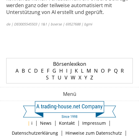
werden ganz oder teilweise automatisiert mit
Unterstützung von AI erstellt und geprüft.
de | DE0005545503 | 1&1 | boerse | 69527688 | bgmi
Börsenlexikon
A
B
C
D
E
F
G
H
I
J
K
L
M
N
O
P
Q
R
S
T
U
V
W
X
Y
Z
Menü
|
|
|
|
|
i
News
Kontakt
Impressum
|
|
Datenschutzerklärung
Hinweise zum Datenschutz