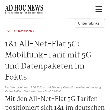
Unterrubriken
,
1&1
DE0005545503
1&1 All-Net-Flat 5G:
Mobilfunk-Tarif mit 5G
und Datenpaketen im
Fokus
Veröffentlicht am: 12.06.2026 um 14:59 Uhr | Redaktionelle Verantwortung:
Rafael Müller,
Chefredakteur AD HOC NEWS
Mit den All-Net-Flat 5G Tarifen
positioniert sich 1&1 im deutschen