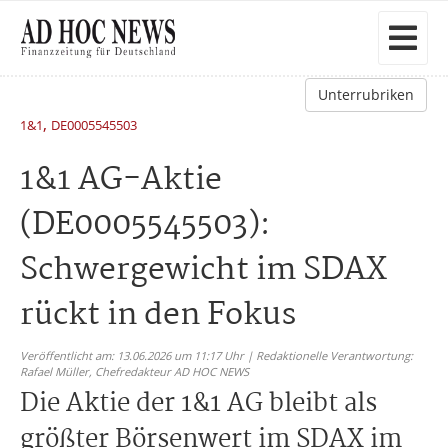
Unterrubriken
,
1&1
DE0005545503
1&1 AG-Aktie
(DE0005545503):
Schwergewicht im SDAX
rückt in den Fokus
Veröffentlicht am: 13.06.2026 um 11:17 Uhr | Redaktionelle Verantwortung:
Rafael Müller,
Chefredakteur AD HOC NEWS
Die Aktie der 1&1 AG bleibt als
größter Börsenwert im SDAX im