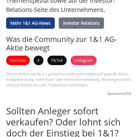
Themenspezial sowie auf der Investor-
Relations-Seite des Unternehmens.
Mehr 1&1 AG-News
Investor Relations
Was die Community zur 1&1 AG-
Aktie bewegt
YouTube
X
TikTok
Instagram
Dieser Artikel wurde a.i.-gestützt erstellt und redaktionell geprüft. Keine
Anlageberatung, keine Kauf- oder Verkaufsempfehlung. Börsengeschäfte
sind mit Risiken bis zum Totalverlust verbunden.
Sponsored Ad
Sollten Anleger sofort
verkaufen? Oder lohnt sich
doch der Einstieg bei 1&1?