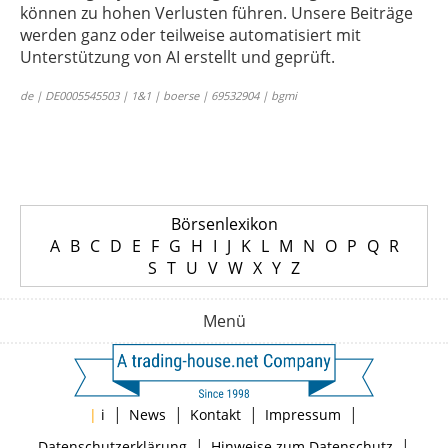
können zu hohen Verlusten führen. Unsere Beiträge
werden ganz oder teilweise automatisiert mit
Unterstützung von AI erstellt und geprüft.
de | DE0005545503 | 1&1 | boerse | 69532904 | bgmi
Börsenlexikon
A
B
C
D
E
F
G
H
I
J
K
L
M
N
O
P
Q
R
S
T
U
V
W
X
Y
Z
Menü
|
|
|
|
|
i
News
Kontakt
Impressum
|
|
Datenschutzerklärung
Hinweise zum Datenschutz