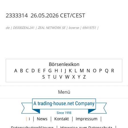
2333314 26.05.2026 CET/CEST
de | DE000ZEAL241 | ZEAL NETWORK SE | boerse | 69419751 |
Börsenlexikon
A
B
C
D
E
F
G
H
I
J
K
L
M
N
O
P
Q
R
S
T
U
V
W
X
Y
Z
Menü
|
|
|
|
|
i
News
Kontakt
Impressum
|
|
Datenschutzerklärung
Hinweise zum Datenschutz