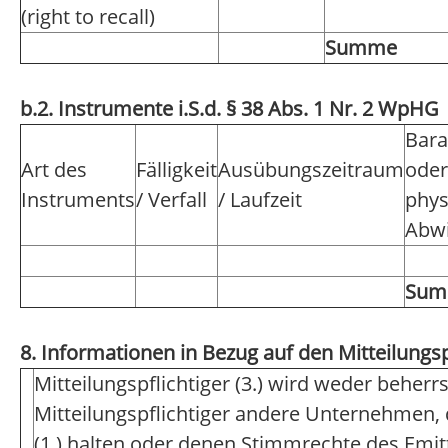
(right to recall)
Summe
b.2. Instrumente i.S.d. § 38 Abs. 1 Nr. 2 WpHG
Bara
Art des
Fälligkeit
Ausübungszeitraum
oder
Instruments
/ Verfall
/ Laufzeit
phys
Abwi
Su
8. Informationen in Bezug auf den Mitteilungsp
Mitteilungspflichtiger (3.) wird weder beher
Mitteilungspflichtiger andere Unternehmen,
(1.) halten oder denen Stimmrechte des Emi