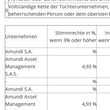
Vollständige Kette der Tochterunternehmen,
X
beherrschenden Person oder dem obersten
Stimmrechte in %,
In
Unternehmen
wenn 3% oder höher
wenn
Amundi S.A.
%
Amundi Asset
Management
4,93 %
S.A.S.
-
%
Amundi S.A.
%
Amundi Asset
Management
4,93 %