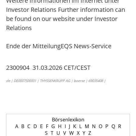
Weitere Informationen im Internet unter
Investor Relations Further information can
be found on our website under Investor
Relations
Ende der Mitteilung
EQS News-Service
2300904 31.03.2026 CET/CEST
de | DE0007500001 | THYSSENKRUPP AG | boerse | 69035408 |
Börsenlexikon
A
B
C
D
E
F
G
H
I
J
K
L
M
N
O
P
Q
R
S
T
U
V
W
X
Y
Z