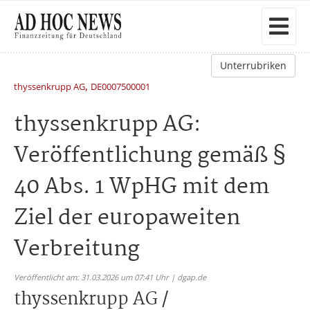
Unterrubriken
,
thyssenkrupp AG
DE0007500001
thyssenkrupp AG:
Veröffentlichung gemäß §
40 Abs. 1 WpHG mit dem
Ziel der europaweiten
Verbreitung
Veröffentlicht am: 31.03.2026 um 07:41 Uhr | dgap.de
thyssenkrupp AG /