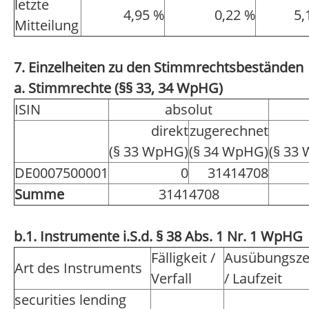
letzte
4,95 %
0,22 %
5,
Mitteilung
7. Einzelheiten zu den Stimmrechtsbeständen
a. Stimmrechte (§§ 33, 34 WpHG)
ISIN
absolut
direkt
zugerechnet
(§ 33 WpHG)
(§ 34 WpHG)
(§ 33
DE0007500001
0
31414708
Summe
31414708
b.1. Instrumente i.S.d. § 38 Abs. 1 Nr. 1 WpHG
Fälligkeit /
Ausübungsze
Art des Instruments
Verfall
/ Laufzeit
securities lending