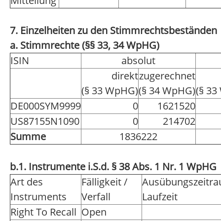
Mitteilung
7. Einzelheiten zu den Stimmrechtsbeständen
a. Stimmrechte (§§ 33, 34 WpHG)
ISIN
absolut
direkt
zugerechnet
(§ 33 WpHG)
(§ 34 WpHG)
(§ 3
DE000SYM9999
0
1621520
US87155N1090
0
214702
Summe
1836222
b.1. Instrumente i.S.d. § 38 Abs. 1 Nr. 1 WpHG
Art des
Fälligkeit /
Ausübungszeitra
Instruments
Verfall
Laufzeit
Right To Recall
Open