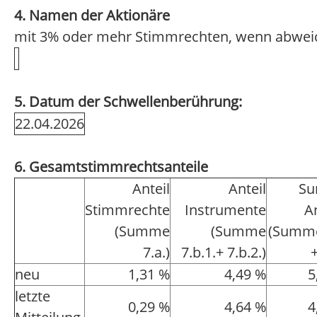
4. Namen der Aktionäre
mit 3% oder mehr Stimmrechten, wenn abwei
5. Datum der Schwellenberührung:
22.04.2026
6. Gesamtstimmrechtsanteile
Anteil
Anteil
S
Stimmrechte
Instrumente
A
(Summe
(Summe
(Summe
7.a.)
7.b.1.+ 7.b.2.)
+
neu
1,31 %
4,49 %
5
letzte
0,29 %
4,64 %
4