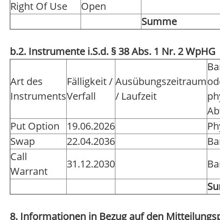
Right Of Use
Open
Summe
b.2. Instrumente i.S.d. § 38 Abs. 1 Nr. 2 WpHG
Ba
Art des
Fälligkeit /
Ausübungszeitraum
od
Instruments
Verfall
/ Laufzeit
ph
Ab
Put Option
19.06.2026
Ph
Swap
22.04.2036
Ba
Call
31.12.2030
Ba
Warrant
S
8. Informationen in Bezug auf den Mitteilungsp