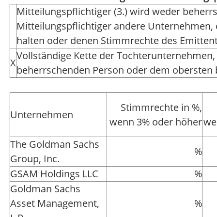
Mitteilungspflichtiger (3.) wird weder beher
Mitteilungspflichtiger andere Unternehmen, 
halten oder denen Stimmrechte des Emitten
Vollständige Kette der Tochterunternehmen,
X
beherrschenden Person oder dem obersten
Stimmrechte in %,
Unternehmen
wenn 3% oder höher
we
The Goldman Sachs
%
Group, Inc.
GSAM Holdings LLC
%
Goldman Sachs
Asset Management,
%