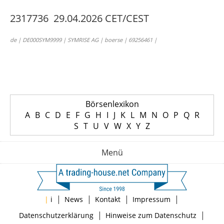
2317736 29.04.2026 CET/CEST
de | DE000SYM9999 | SYMRISE AG | boerse | 69256461 |
Börsenlexikon
A
B
C
D
E
F
G
H
I
J
K
L
M
N
O
P
Q
R
S
T
U
V
W
X
Y
Z
Menü
|
|
|
|
|
i
News
Kontakt
Impressum
|
|
Datenschutzerklärung
Hinweise zum Datenschutz