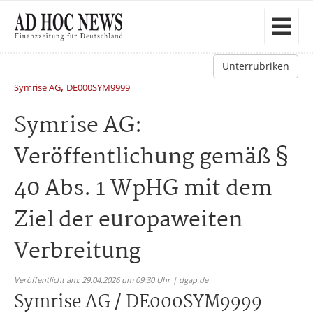
Unterrubriken
,
Symrise AG
DE000SYM9999
Symrise AG:
Veröffentlichung gemäß §
40 Abs. 1 WpHG mit dem
Ziel der europaweiten
Verbreitung
Veröffentlicht am: 29.04.2026 um 09:30 Uhr | dgap.de
Symrise AG / DE000SYM9999