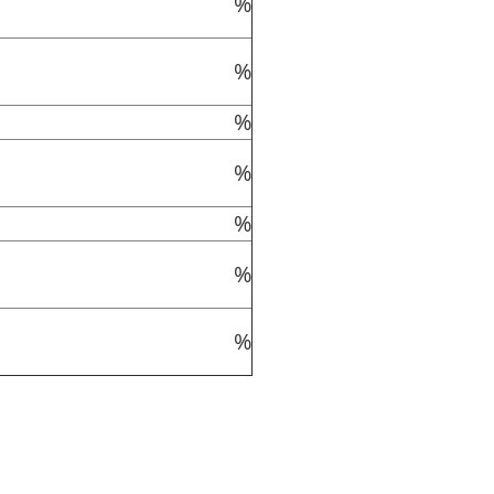
%
%
%
%
%
%
%