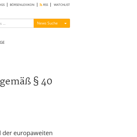
OGS
BÖRSENLEXIKON
RSS
WATCHLIST
Menü ein-/ausblenden
News Suche
GE
 gemäß § 40
l der europaweiten