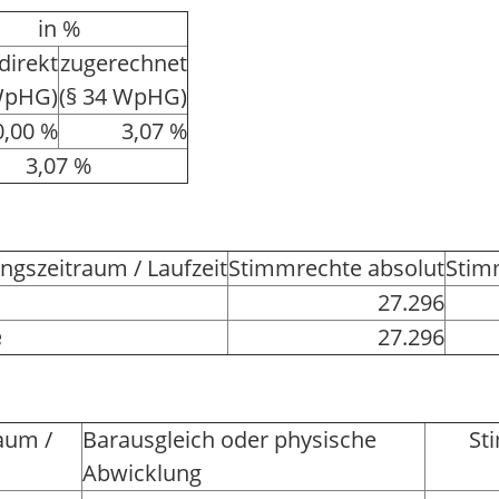
in %
direkt
zugerechnet
WpHG)
(§ 34 WpHG)
0,00 %
3,07 %
3,07 %
gszeitraum / Laufzeit
Stimmrechte absolut
Stim
27.296
e
27.296
aum /
Barausgleich oder physische
St
Abwicklung