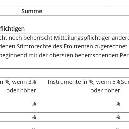
Summe
flichtigen
rscht noch beherrscht Mitteilungspflichtiger and
r denen Stimmrechte des Emittenten zugerechnet
 beginnend mit der obersten beherrschenden Pe
in %, wenn 3%
Instrumente in %, wenn 5%
Su
oder höher
oder höher
%
%
%
%