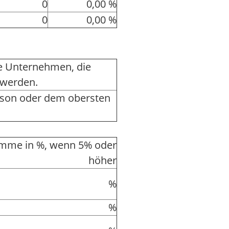
0
0,00 %
0
0,00 %
ere Unternehmen, die
 werden.
rson oder dem obersten
mme in %, wenn 5% oder
höher
%
%