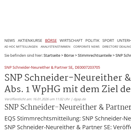
NEWS
AKTIENKURSE
BÖRSE
WIRTSCHAFT
POLITIK
SPORT
UNTER
AD HOC MITTEILUNGEN
ANALYSTENSTIMMEN
CORPORATE NEWS
DIRECTORS' DEALIN
Sie befinden sind hier:
Startseite
>
Börse
>
Stimmrechtsanteile
>
SNP Schn
,
SNP Schneider-Neureither & Partner SE
DE0007203705
SNP Schneider-Neureither & 
Abs. 1 WpHG mit dem Ziel de
Veröffentlicht am: 16.01.2026 um 11:02 Uhr | dgap.de
SNP Schneider-Neureither & Partne
EQS Stimmrechtsmitteilung: SNP Schneider-Neu
SNP Schneider-Neureither & Partner SE: Veröf