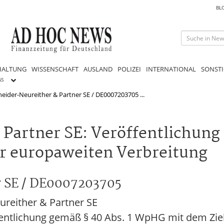
BL
HALTUNG
WISSENSCHAFT
AUSLAND
POLIZEI
INTERNATIONAL
SONSTI
GS
eider-Neureither & Partner SE / DE0007203705 ...
Partner SE: Veröffentlichung
r europaweiten Verbreitung
r SE / DE0007203705
reither & Partner SE
fentlichung gemäß § 40 Abs. 1 WpHG mit dem Zie