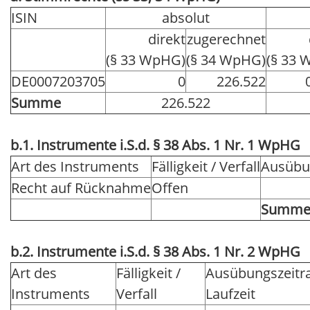
ISIN
absolut
direkt
zugerechnet
(§ 33 WpHG)
(§ 34 WpHG)
(§ 33 
DE0007203705
0
226.522
Summe
226.522
b.1. Instrumente i.S.d. § 38 Abs. 1 Nr. 1 WpHG
Art des Instruments
Fälligkeit / Verfall
Ausübun
Recht auf Rücknahme
Offen
Summ
b.2. Instrumente i.S.d. § 38 Abs. 1 Nr. 2 WpHG
Art des
Fälligkeit /
Ausübungszeitr
Instruments
Verfall
Laufzeit