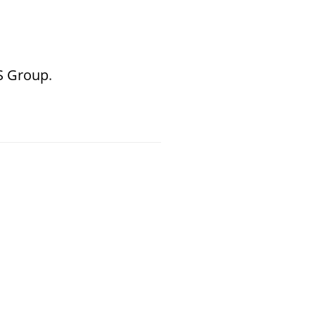
S Group
.