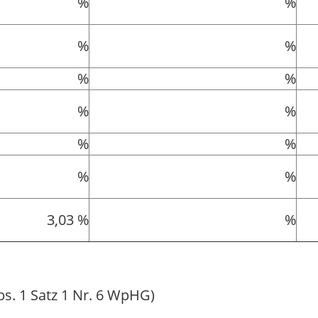
%
%
%
%
%
%
%
%
%
%
%
%
3,03 %
%
bs. 1 Satz 1 Nr. 6 WpHG)