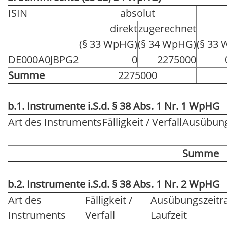
ISIN
absolut
direkt
zugerechnet
(§ 33 WpHG)
(§ 34 WpHG)
(§ 33
DE000A0JBPG2
0
2275000
Summe
2275000
b.1. Instrumente i.S.d. § 38 Abs. 1 Nr. 1 WpHG
Art des Instruments
Fälligkeit / Verfall
Ausübung
Summe
b.2. Instrumente i.S.d. § 38 Abs. 1 Nr. 2 WpHG
Art des
Fälligkeit /
Ausübungszeitr
Instruments
Verfall
Laufzeit