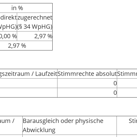
in %
direkt
zugerechnet
 WpHG)
(§ 34 WpHG)
0,00 %
2,97 %
2,97 %
szeitraum / Laufzeit
Stimmrechte absolut
Stimmr
0
0
aum /
Barausgleich oder physische
St
Abwicklung