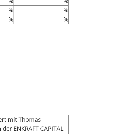
%
%
%
%
%
%
ert mit Thomas
 der ENKRAFT CAPITAL