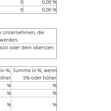
0
0,00 %
0
0,00 %
ere Unternehmen, die
 werden.
rson oder dem obersten
in %,
Summe in %, wenn
höher
5% oder höher
%
%
%
%
%
%