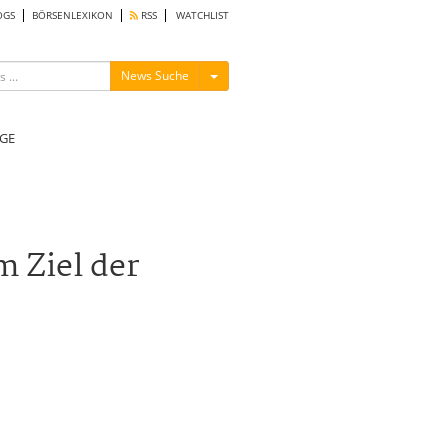
OGS
BÖRSENLEXIKON
RSS
WATCHLIST
Menü ein-/ausblenden
News Suche
GE
 Ziel der