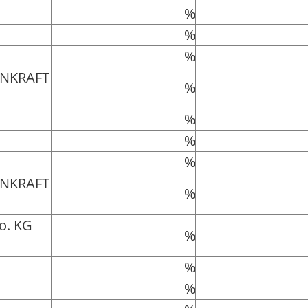
%
%
%
ENKRAFT
%
%
%
%
ENKRAFT
%
o. KG
%
%
%