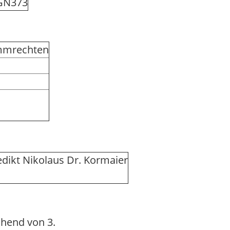
GN373
immrechten
dikt Nikolaus Dr. Kormaier
hend von 3.