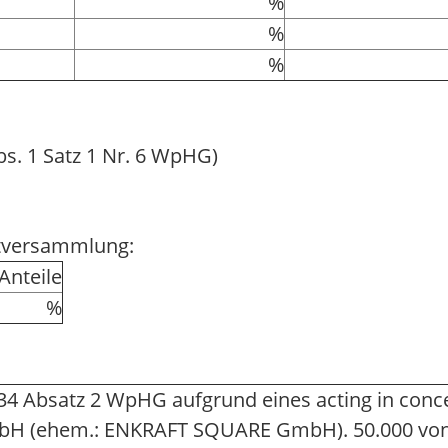
%
%
%
bs. 1 Satz 1 Nr. 6 WpHG)
ptversammlung:
nteile
%
4 Absatz 2 WpHG aufgrund eines acting in conc
H (ehem.: ENKRAFT SQUARE GmbH). 50.000 von