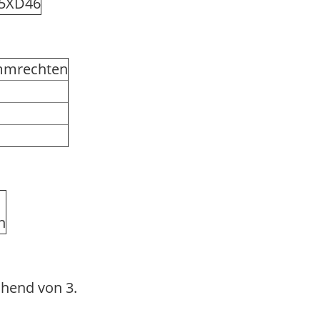
5XD46
immrechten
n
hend von 3.