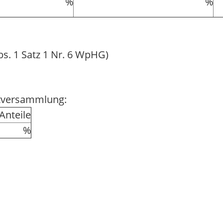
%
%
bs. 1 Satz 1 Nr. 6 WpHG)
ptversammlung:
nteile
%