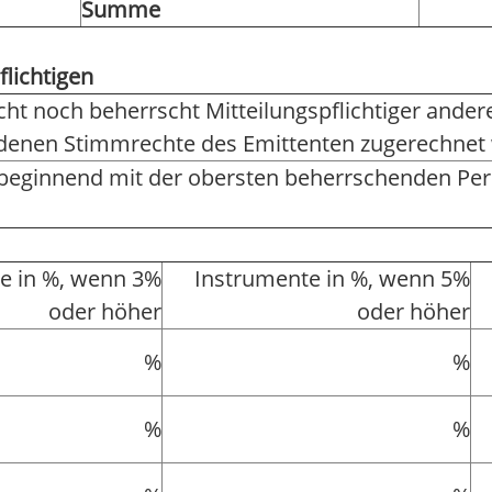
Summe
flichtigen
rscht noch beherrscht Mitteilungspflichtiger and
r denen Stimmrechte des Emittenten zugerechnet
 beginnend mit der obersten beherrschenden Pe
e in %, wenn 3%
Instrumente in %, wenn 5%
oder höher
oder höher
%
%
%
%