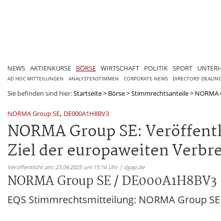
NEWS
AKTIENKURSE
BÖRSE
WIRTSCHAFT
POLITIK
SPORT
UNTER
AD HOC MITTEILUNGEN
ANALYSTENSTIMMEN
CORPORATE NEWS
DIRECTORS' DEALIN
Sie befinden sind hier:
Startseite
>
Börse
>
Stimmrechtsanteile
>
NORMA G
,
NORMA Group SE
DE000A1H8BV3
NORMA Group SE: Veröffentl
Ziel der europaweiten Verbr
Veröffentlicht am: 23.04.2025 um 15:16 Uhr | dgap.de
NORMA Group SE / DE000A1H8BV3
EQS Stimmrechtsmitteilung: NORMA Group SE