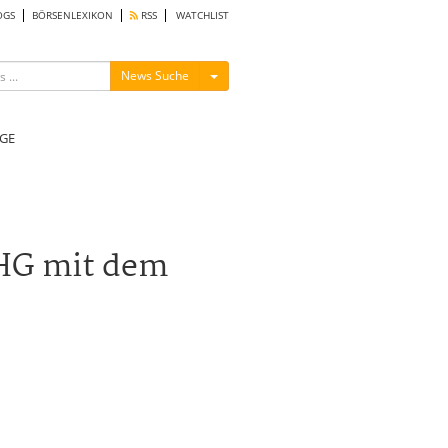
OGS
BÖRSENLEXIKON
RSS
WATCHLIST
Menü ein-/ausblenden
News Suche
GE
pHG mit dem