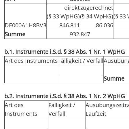
direkt
zugerechnet
(§ 33 WpHG)
(§ 34 WpHG)
(§ 33
DE000A1H8BV3
846.811
86.036
Summe
932.847
b.1. Instrumente i.S.d. § 38 Abs. 1 Nr. 1 WpHG
Art des Instruments
Fälligkeit / Verfall
Ausübung
Summe
b.2. Instrumente i.S.d. § 38 Abs. 1 Nr. 2 WpHG
Art des
Fälligkeit /
Ausübungszeitr
Instruments
Verfall
Laufzeit