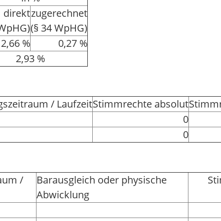
direkt
zugerechnet
 WpHG)
(§ 34 WpHG)
2,66 %
0,27 %
2,93 %
szeitraum / Laufzeit
Stimmrechte absolut
Stimmr
0
0
aum /
Barausgleich oder physische
St
Abwicklung