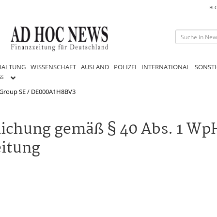
BL
HALTUNG
WISSENSCHAFT
AUSLAND
POLIZEI
INTERNATIONAL
SONSTI
GS
roup SE / DE000A1H8BV3
ichung gemäß § 40 Abs. 1 W
eitung