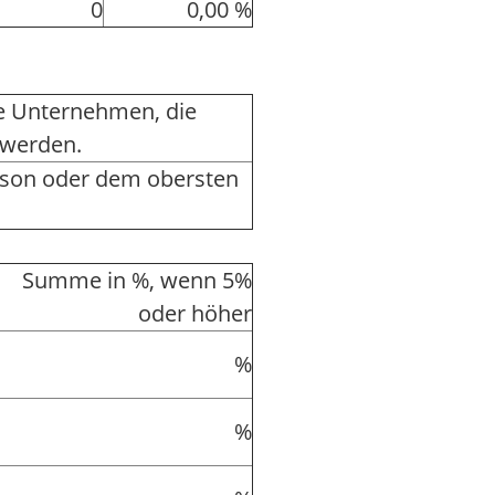
0
0,00 %
ere Unternehmen, die
 werden.
rson oder dem obersten
Summe in %, wenn 5%
oder höher
%
%