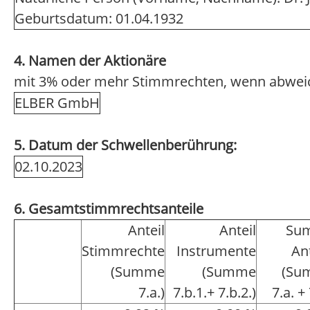
Geburtsdatum: 01.04.1932
4. Namen der Aktionäre
mit 3% oder mehr Stimmrechten, wenn abwei
ELBER GmbH
5. Datum der Schwellenberührung:
02.10.2023
6. Gesamtstimmrechtsanteile
Anteil
Anteil
Su
Stimmrechte
Instrumente
An
(Summe
(Summe
(Su
7.a.)
7.b.1.+ 7.b.2.)
7.a. + 