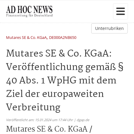
Unterrubriken
,
Mutares SE & Co. KGaA
DE000A2NB650
Mutares SE & Co. KGaA:
Veröffentlichung gemäß §
40 Abs. 1 WpHG mit dem
Ziel der europaweiten
Verbreitung
Veröffentlicht am: 15.01.2024 um 17:44 Uhr | dgap.de
Mutares SE & Co. KGaA /