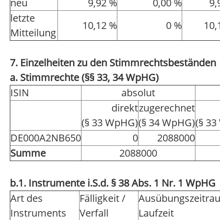
neu
9,92 %
0,00 %
9,
letzte
10,12 %
0 %
10,
Mitteilung
7. Einzelheiten zu den Stimmrechtsbeständen
a. Stimmrechte (§§ 33, 34 WpHG)
ISIN
absolut
direkt
zugerechnet
(§ 33 WpHG)
(§ 34 WpHG)
(§ 3
DE000A2NB650
0
2088000
Summe
2088000
b.1. Instrumente i.S.d. § 38 Abs. 1 Nr. 1 WpHG
Art des
Fälligkeit /
Ausübungszeitra
Instruments
Verfall
Laufzeit