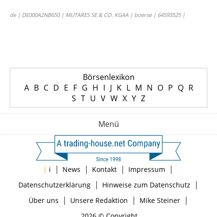
de | DE000A2NB650 | MUTARES SE & CO. KGAA | boerse | 64593525 |
Börsenlexikon
A
B
C
D
E
F
G
H
I
J
K
L
M
N
O
P
Q
R
S
T
U
V
W
X
Y
Z
Menü
|
|
|
|
|
i
News
Kontakt
Impressum
|
|
Datenschutzerklärung
Hinweise zum Datenschutz
|
|
|
Über uns
Unsere Redaktion
Mike Steiner
2026 © Copyright