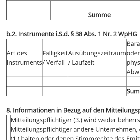
Summe
b.2. Instrumente i.S.d. § 38 Abs. 1 Nr. 2 WpHG
Bara
Art des
Fälligkeit
Ausübungszeitraum
oder
Instruments
/ Verfall
/ Laufzeit
phys
Abwi
Su
8. Informationen in Bezug auf den Mitteilungsp
Mitteilungspflichtiger (3.) wird weder beher
Mitteilungspflichtiger andere Unternehmen,
(1.) halten oder denen Stimmrechte des Emi