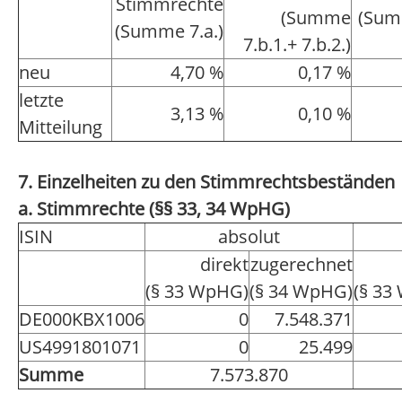
Stimmrechte
(Summe
(Sum
(Summe 7.a.)
7.b.1.+ 7.b.2.)
neu
4,70 %
0,17 %
letzte
3,13 %
0,10 %
Mitteilung
7. Einzelheiten zu den Stimmrechtsbeständen
a. Stimmrechte (§§ 33, 34 WpHG)
ISIN
absolut
direkt
zugerechnet
(§ 33 WpHG)
(§ 34 WpHG)
(§ 33
DE000KBX1006
0
7.548.371
US4991801071
0
25.499
Summe
7.573.870