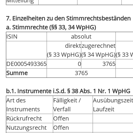
Mitteilung
7. Einzelheiten zu den Stimmrechtsbeständen
a. Stimmrechte (§§ 33, 34 WpHG)
ISIN
absolut
direkt
zugerechnet
(§ 33 WpHG)
(§ 34 WpHG)
(§ 33
DE0005493365
0
3765
Summe
3765
b.1. Instrumente i.S.d. § 38 Abs. 1 Nr. 1 WpHG
Art des
Fälligkeit /
Ausübungszei
Instruments
Verfall
Laufzeit
Rückrufrecht
Offen
Nutzungsrecht
Offen