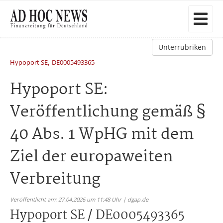
Unterrubriken
,
Hypoport SE
DE0005493365
Hypoport SE:
Veröffentlichung gemäß §
40 Abs. 1 WpHG mit dem
Ziel der europaweiten
Verbreitung
Veröffentlicht am: 27.04.2026 um 11:48 Uhr | dgap.de
Hypoport SE / DE0005493365