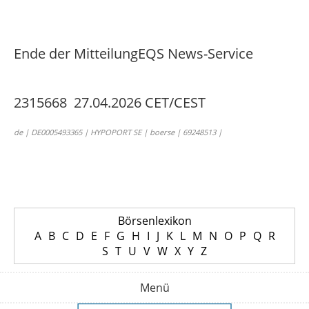
Ende der Mitteilung
EQS News-Service
2315668 27.04.2026 CET/CEST
de | DE0005493365 | HYPOPORT SE | boerse | 69248513 |
Börsenlexikon
A
B
C
D
E
F
G
H
I
J
K
L
M
N
O
P
Q
R
S
T
U
V
W
X
Y
Z
Menü