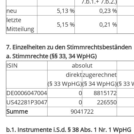
7.b.1.+ 7.b.2.)
neu
5,13 %
0,23 %
letzte
5,15 %
0,21 %
Mitteilung
7. Einzelheiten zu den Stimmrechtsbeständen
a. Stimmrechte (§§ 33, 34 WpHG)
ISIN
absolut
direkt
zugerechnet
(§ 33 WpHG)
(§ 34 WpHG)
(§ 33
DE0006047004
0
8815172
US42281P3047
0
226550
Summe
9041722
b.1. Instrumente i.S.d. § 38 Abs. 1 Nr. 1 WpHG