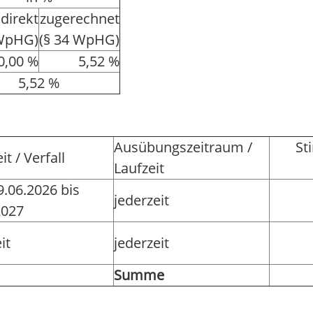
direkt
zugerechnet
 WpHG)
(§ 34 WpHG)
0,00 %
5,52 %
5,52 %
Ausübungszeitraum /
St
it / Verfall
Laufzeit
.06.2026 bis
jederzeit
2027
it
jederzeit
Summe