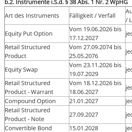
b.2. Instrumente i.S.d. § 38 Abs. 1 Nr. 2 WpHG
Au
Art des Instruments
Fälligkeit / Verfall
/ 
Vom 19.06.2026 bis
Equity Put Option
je
17.12.2027
Retail Structured
Vom 27.09.2074 bis
je
Product
25.05.2076
Vom 23.11.2026 bis
Equity Swap
je
19.07.2029
Retail Structured
Vom 18.12.2026 bis
je
Product - Warrant
18.06.2027
Compound Option
21.01.2027
je
Retail Structured
27.09.2027
je
Product - Note
Convertible Bond
15.01.2028
je