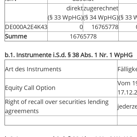
direkt
zugerechnet
(§ 33 WpHG)
(§ 34 WpHG)
(§ 33
DE000A2E4K43
0
16765778
Summe
16765778
b.1. Instrumente i.S.d. § 38 Abs. 1 Nr. 1 WpHG
Art des Instruments
Fälligke
Vom 19
Equity Call Option
17.12.
Right of recall over securities lending
jederze
agreements