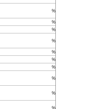
%
%
%
%
%
%
%
%
%
%