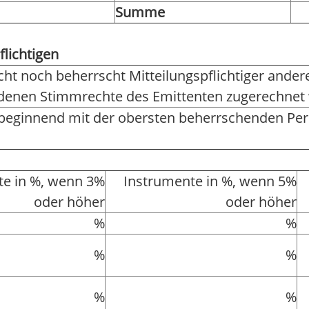
Summe
flichtigen
rscht noch beherrscht Mitteilungspflichtiger and
r denen Stimmrechte des Emittenten zugerechnet
 beginnend mit der obersten beherrschenden Pe
e in %, wenn 3%
Instrumente in %, wenn 5%
oder höher
oder höher
%
%
%
%
%
%