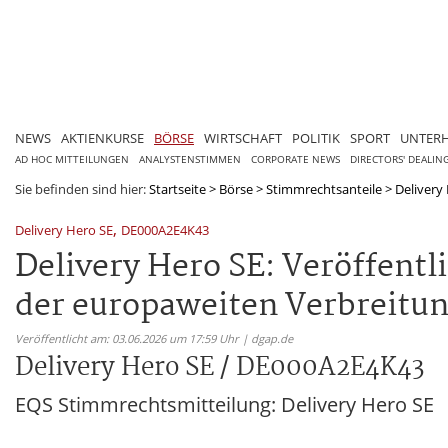
NEWS
AKTIENKURSE
BÖRSE
WIRTSCHAFT
POLITIK
SPORT
UNTER
AD HOC MITTEILUNGEN
ANALYSTENSTIMMEN
CORPORATE NEWS
DIRECTORS' DEALIN
Sie befinden sind hier:
Startseite
>
Börse
>
Stimmrechtsanteile
>
Delivery
,
Delivery Hero SE
DE000A2E4K43
Delivery Hero SE: Veröffent
der europaweiten Verbreitu
Veröffentlicht am: 03.06.2026 um 17:59 Uhr | dgap.de
Delivery Hero SE / DE000A2E4K43
EQS Stimmrechtsmitteilung: Delivery Hero SE