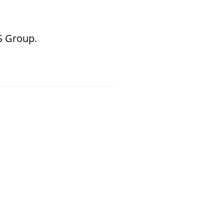
S Group
.