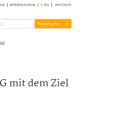
OGS
BÖRSENLEXIKON
RSS
WATCHLIST
Menü ein-/ausblenden
News Suche
GE
G mit dem Ziel