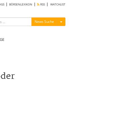
OGS
BÖRSENLEXIKON
RSS
WATCHLIST
Menü ein-/ausblenden
News Suche
GE
oder