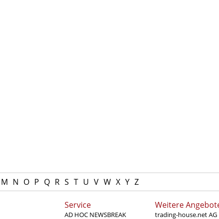
M
N
O
P
Q
R
S
T
U
V
W
X
Y
Z
Service
Weitere Angebot
AD HOC NEWSBREAK
trading-house.net AG