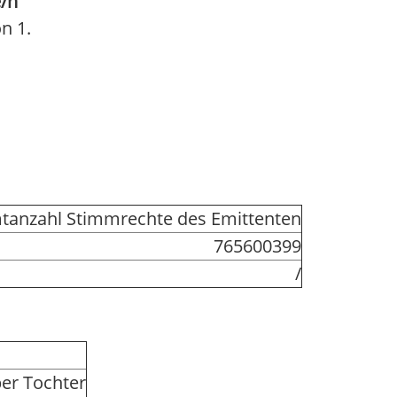
/n
n 1.
anzahl Stimmrechte des Emittenten
765600399
/
ber Tochter