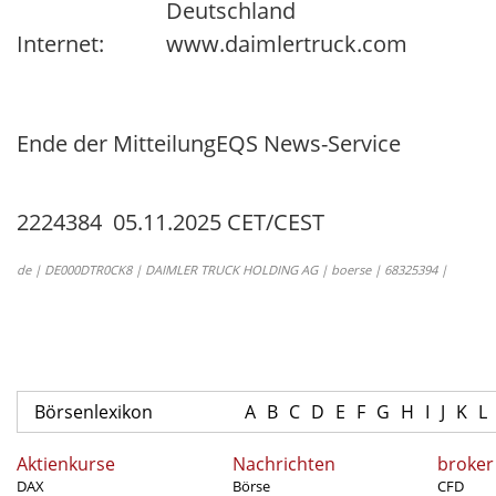
Deutschland
Internet:
www.daimlertruck.com
Ende der Mitteilung
EQS News-Service
2224384 05.11.2025 CET/CEST
de | DE000DTR0CK8 | DAIMLER TRUCK HOLDING AG | boerse | 68325394 |
Börsenlexikon
A
B
C
D
E
F
G
H
I
J
K
L
Aktienkurse
Nachrichten
broker
DAX
Börse
CFD