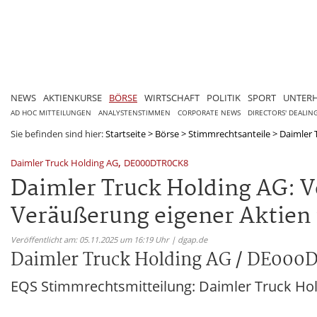
NEWS
AKTIENKURSE
BÖRSE
WIRTSCHAFT
POLITIK
SPORT
UNTER
AD HOC MITTEILUNGEN
ANALYSTENSTIMMEN
CORPORATE NEWS
DIRECTORS' DEALIN
Sie befinden sind hier:
Startseite
>
Börse
>
Stimmrechtsanteile
>
Daimler 
,
Daimler Truck Holding AG
DE000DTR0CK8
Daimler Truck Holding AG: V
Veräußerung eigener Aktien 
Veröffentlicht am: 05.11.2025 um 16:19 Uhr | dgap.de
Daimler Truck Holding AG / DE00
EQS Stimmrechtsmitteilung: Daimler Truck Ho