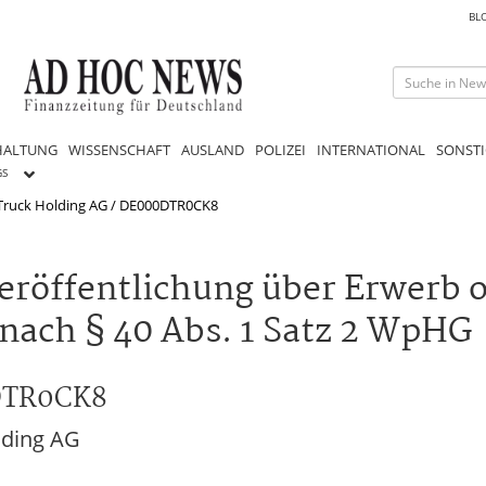
BL
HALTUNG
WISSENSCHAFT
AUSLAND
POLIZEI
INTERNATIONAL
SONSTI
GS
Truck Holding AG / DE000DTR0CK8
eröffentlichung über Erwerb 
nach § 40 Abs. 1 Satz 2 WpHG
0DTR0CK8
lding AG