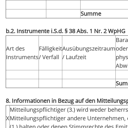
Summe
b.2. Instrumente i.S.d. § 38 Abs. 1 Nr. 2 WpHG
Bara
Art des
Fälligkeit
Ausübungszeitraum
oder
Instruments
/ Verfall
/ Laufzeit
phys
Abwi
Su
8. Informationen in Bezug auf den Mitteilungsp
Mitteilungspflichtiger (3.) wird weder beher
X
Mitteilungspflichtiger andere Unternehmen,
(1.) halten oder denen Stimmrechte des Emi