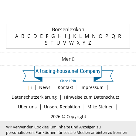
Börsenlexikon
A
B
C
D
E
F
G
H
I
J
K
L
M
N
O
P
Q
R
S
T
U
V
W
X
Y
Z
Menü
|
|
|
|
|
i
News
Kontakt
Impressum
|
|
Datenschutzerklärung
Hinweise zum Datenschutz
|
|
|
Über uns
Unsere Redaktion
Mike Steiner
2026 © Copyright
Wir verwenden Cookies, um Inhalte und Anzeigen zu
personalisieren, Funktionen für soziale Medien anbieten zu können