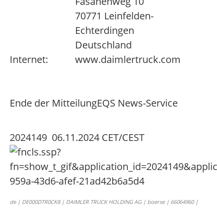
Fasanenweg 10
70771 Leinfelden-
Echterdingen
Deutschland
Internet:
www.daimlertruck.com
Ende der Mitteilung
EQS News-Service
2024149 06.11.2024 CET/CEST
de | DE000DTR0CK8 | DAIMLER TRUCK HOLDING AG | boerse | 66064960 |