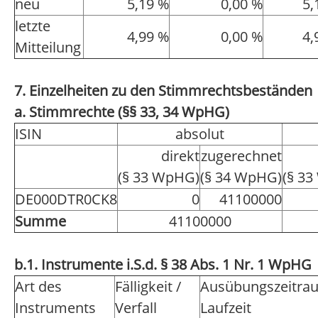
neu
5,19 %
0,00 %
5,
letzte
4,99 %
0,00 %
4,
Mitteilung
7. Einzelheiten zu den Stimmrechtsbeständen
a. Stimmrechte (§§ 33, 34 WpHG)
ISIN
absolut
direkt
zugerechnet
(§ 33 WpHG)
(§ 34 WpHG)
(§ 3
DE000DTR0CK8
0
41100000
Summe
41100000
b.1. Instrumente i.S.d. § 38 Abs. 1 Nr. 1 WpHG
Art des
Fälligkeit /
Ausübungszeitra
Instruments
Verfall
Laufzeit