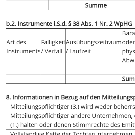
Summe
b.2. Instrumente i.S.d. § 38 Abs. 1 Nr. 2 WpHG
Bara
Art des
Fälligkeit
Ausübungszeitraum
oder
Instruments
/ Verfall
/ Laufzeit
phys
Abwi
Su
8. Informationen in Bezug auf den Mitteilungsp
Mitteilungspflichtiger (3.) wird weder beher
Mitteilungspflichtiger andere Unternehmen,
(1.) halten oder denen Stimmrechte des Emi
Vollständige Kette der Tochterunternehmen,