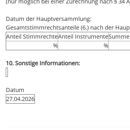
(nur möglich bei einer Zurechnung nach § 34 A
Datum der Hauptversammlung:
Gesamtstimmrechtsanteile (6.) nach der Hau
Anteil Stimmrechte
Anteil Instrumente
Summe 
%
%
10. Sonstige Informationen:
Datum
27.04.2026