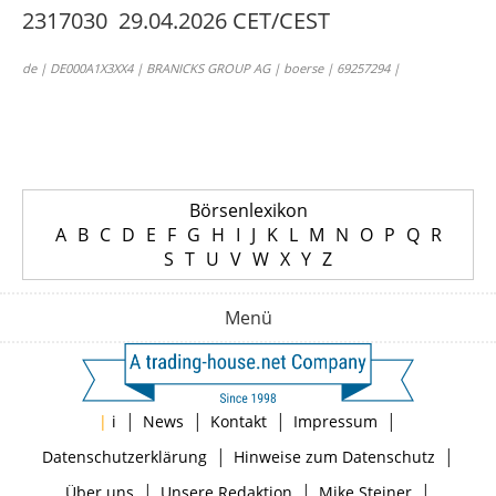
2317030 29.04.2026 CET/CEST
de | DE000A1X3XX4 | BRANICKS GROUP AG | boerse | 69257294 |
Börsenlexikon
A
B
C
D
E
F
G
H
I
J
K
L
M
N
O
P
Q
R
S
T
U
V
W
X
Y
Z
Menü
|
|
|
|
|
i
News
Kontakt
Impressum
|
|
Datenschutzerklärung
Hinweise zum Datenschutz
|
|
|
Über uns
Unsere Redaktion
Mike Steiner