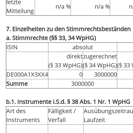
letzte
n/a %
n/a %
n
Mitteilung
7. Einzelheiten zu den Stimmrechtsbeständen
a. Stimmrechte (§§ 33, 34 WpHG)
ISIN
absolut
direkt
zugerechnet
(§ 33 WpHG)
(§ 34 WpHG)
(§ 33
DE000A1X3XX4
0
3000000
Summe
3000000
b.1. Instrumente i.S.d. § 38 Abs. 1 Nr. 1 WpHG
Art des
Fälligkeit /
Ausübungszeitra
Instruments
Verfall
Laufzeit