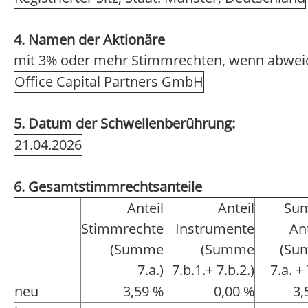
4. Namen der Aktionäre
mit 3% oder mehr Stimmrechten, wenn abwei
Office Capital Partners GmbH
5. Datum der Schwellenberührung:
21.04.2026
6. Gesamtstimmrechtsanteile
Anteil
Anteil
Su
Stimmrechte
Instrumente
An
(Summe
(Summe
(Su
7.a.)
7.b.1.+ 7.b.2.)
7.a. + 
neu
3,59 %
0,00 %
3,