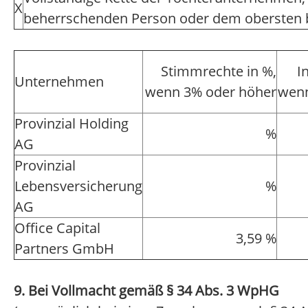
X
beherrschenden Person oder dem obersten
Stimmrechte in %,
I
Unternehmen
wenn 3% oder höher
wenn
Provinzial Holding
%
AG
Provinzial
Lebensversicherung
%
AG
Office Capital
3,59 %
Partners GmbH
9. Bei Vollmacht gemäß § 34 Abs. 3 WpHG