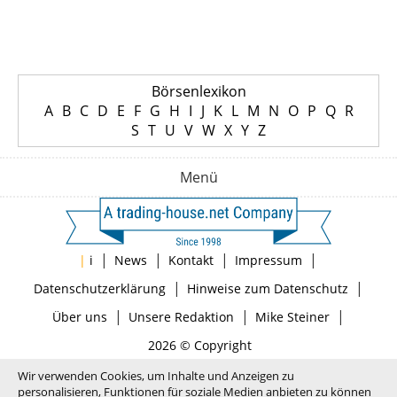
Börsenlexikon
A
B
C
D
E
F
G
H
I
J
K
L
M
N
O
P
Q
R
S
T
U
V
W
X
Y
Z
Menü
|
|
|
|
|
i
News
Kontakt
Impressum
|
|
Datenschutzerklärung
Hinweise zum Datenschutz
|
|
|
Über uns
Unsere Redaktion
Mike Steiner
2026 © Copyright
Wir verwenden Cookies, um Inhalte und Anzeigen zu
personalisieren, Funktionen für soziale Medien anbieten zu können