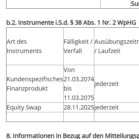
S
b.2. Instrumente i.S.d. § 38 Abs. 1 Nr. 2 WpHG
Art des
Fälligkeit /
Ausübungszeit
Instruments
Verfall
/ Laufzeit
Von
Kundenspezifisches
21.03.2074
jederzeit
Finanzprodukt
bis
11.03.2075
Equity Swap
28.11.2025
jederzeit
8. Informationen in Bezug auf den Mitteilungsp