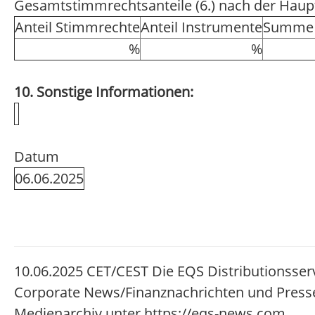
Gesamtstimmrechtsanteile (6.) nach der Hau
Anteil Stimmrechte
Anteil Instrumente
Summe 
%
%
10. Sonstige Informationen:
Datum
06.06.2025
10.06.2025 CET/CEST Die EQS Distributionsser
Corporate News/Finanznachrichten und Presse
Medienarchiv unter https://eqs-news.com