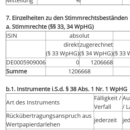
Mitteilung
%
7. Einzelheiten zu den Stimmrechtsbeständen
a. Stimmrechte (§§ 33, 34 WpHG)
ISIN
absolut
direkt
zugerechnet
(§ 33 WpHG)
(§ 34 WpHG)
(§ 33
DE0005909006
0
1206668
Summe
1206668
b.1. Instrumente i.S.d. § 38 Abs. 1 Nr. 1 WpHG
Fälligkeit /
Au
Art des Instruments
Verfall
/ L
Rückübertragungsanspruch aus
jederzeit
je
Wertpapierdarlehen