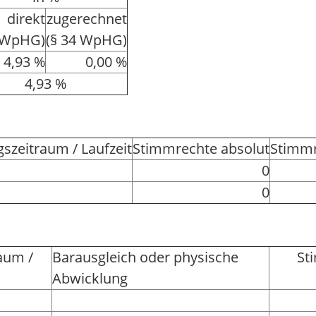
direkt
zugerechnet
3 WpHG)
(§ 34 WpHG)
4,93 %
0,00 %
4,93 %
szeitraum / Laufzeit
Stimmrechte absolut
Stimmr
0
0
aum /
Barausgleich oder physische
St
Abwicklung