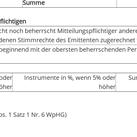
Summe
flichtigen
rscht noch beherrscht Mitteilungspflichtiger and
r denen Stimmrechte des Emittenten zugerechnet
 beginnend mit der obersten beherrschenden Pe
oder
Instrumente in %, wenn 5% oder
Su
öher
höher
bs. 1 Satz 1 Nr. 6 WpHG)