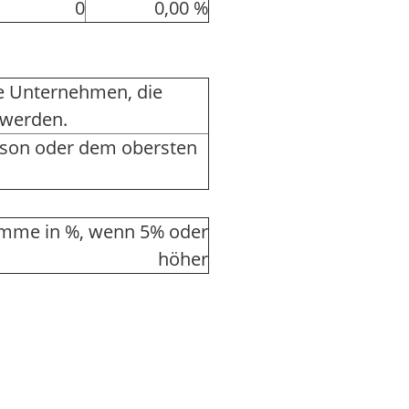
0
0,00 %
ere Unternehmen, die
 werden.
rson oder dem obersten
mme in %, wenn 5% oder
höher