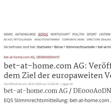
NEWS
AKTIENKURSE
BÖRSE
WIRTSCHAFT
POLITIK
SPORT
UNTER
AD HOC MITTEILUNGEN
ANALYSTENSTIMMEN
CORPORATE NEWS
DIRECTORS' DEALIN
Sie befinden sind hier:
Startseite
>
Börse
>
Stimmrechtsanteile
>
bet-at-
,
bet-at-home.com AG
DE000A0DNAY5
bet-at-home.com AG: Veröff
dem Ziel der europaweiten V
Veröffentlicht am: 30.07.2024 um 12:28 Uhr | dgap.de
bet-at-home.com AG / DE000A0D
EQS Stimmrechtsmitteilung: bet-at-home.com