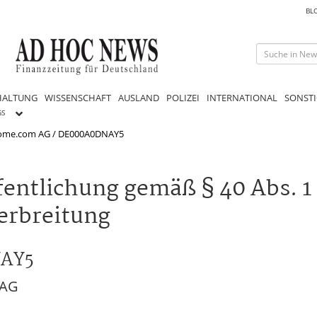
BL
HALTUNG
WISSENSCHAFT
AUSLAND
POLIZEI
INTERNATIONAL
SONSTI
GS
home.com AG / DE000A0DNAY5
entlichung gemäß § 40 Abs. 
erbreitung
NAY5
 AG