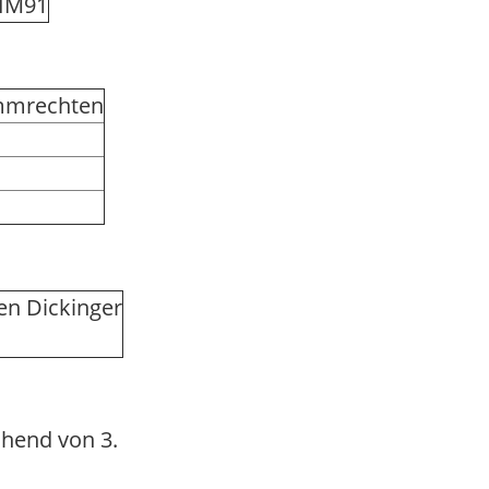
IM91
immrechten
en Dickinger
hend von 3.