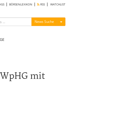
OGS
BÖRSENLEXIKON
RSS
WATCHLIST
Menü ein-/ausblenden
News Suche
GE
1 WpHG mit