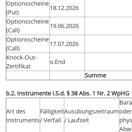
Optionsscheine
18.12.2026
(Put)
Optionsscheine
19.06.2026
(Call)
Optionsscheine
17.07.2026
(Call)
Knock-Out-
o.End
Zertifikat
Summe
b.2. Instrumente i.S.d. § 38 Abs. 1 Nr. 2 WpHG
Bara
Art des
Fälligkeit
Ausübungszeitraum
oder
Instruments
/ Verfall
/ Laufzeit
phys
Abwi