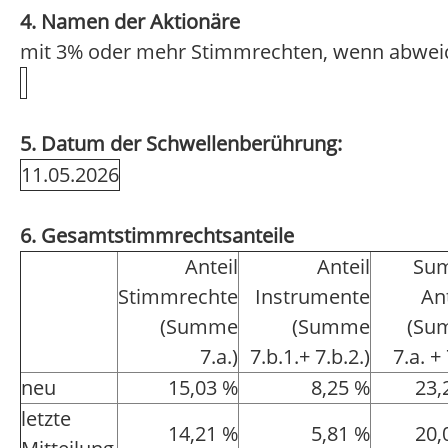
4. Namen der Aktionäre
mit 3% oder mehr Stimmrechten, wenn abwei
5. Datum der Schwellenberührung:
11.05.2026
6. Gesamtstimmrechtsanteile
Anteil
Anteil
Su
Stimmrechte
Instrumente
An
(Summe
(Summe
(Su
7.a.)
7.b.1.+ 7.b.2.)
7.a. + 
neu
15,03 %
8,25 %
23,
letzte
14,21 %
5,81 %
20,