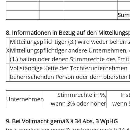
Su
8. Informationen in Bezug auf den Mitteilungsp
Mitteilungspflichtiger (3.) wird weder beher
X
Mitteilungspflichtiger andere Unternehmen,
(1.) halten oder denen Stimmrechte des Emi
Vollständige Kette der Tochterunternehmen,
beherrschenden Person oder dem obersten
Stimmrechte in %,
Ins
Unternehmen
wenn 3% oder höher
wenn 
9. Bei Vollmacht gemäß § 34 Abs. 3 WpHG
(nur möglich bei einer Zurechnung nach § 34 A