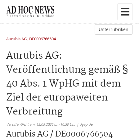
Unterrubriken
,
Aurubis AG
DE0006766504
Aurubis AG:
Veröffentlichung gemäß §
40 Abs. 1 WpHG mit dem
Ziel der europaweiten
Verbreitung
Veröffentlicht am: 13.05.2026 um 10:30 Uhr | dgap.de
Aurubis AG / DE0006766504