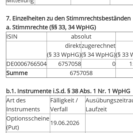
Mitteilung
7. Einzelheiten zu den Stimmrechtsbeständen
a. Stimmrechte (§§ 33, 34 WpHG)
ISIN
absolut
direkt
zugerechnet
(§ 33 WpHG)
(§ 34 WpHG)
(§ 33
DE0006766504
6757058
0
1
Summe
6757058
b.1. Instrumente i.S.d. § 38 Abs. 1 Nr. 1 WpHG
Art des
Fälligkeit /
Ausübungszeitra
Instruments
Verfall
Laufzeit
Optionsscheine
19.06.2026
(Put)