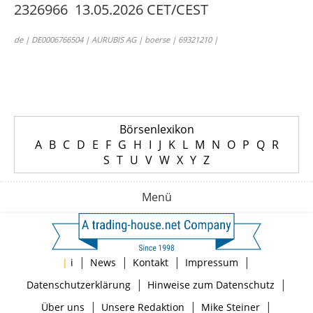
2326966 13.05.2026 CET/CEST
de | DE0006766504 | AURUBIS AG | boerse | 69321210 |
Börsenlexikon
A
B
C
D
E
F
G
H
I
J
K
L
M
N
O
P
Q
R
S
T
U
V
W
X
Y
Z
Menü
|
|
|
|
|
i
News
Kontakt
Impressum
|
|
Datenschutzerklärung
Hinweise zum Datenschutz
|
|
|
Über uns
Unsere Redaktion
Mike Steiner